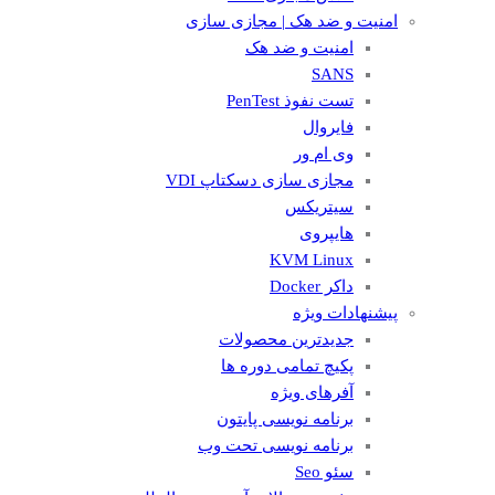
امنیت و ضد هک | مجازی سازی
امنیت و ضد هک
SANS
تست نفوذ PenTest
فایروال
وی ام ور
مجازی سازی دسکتاپ VDI
سیتریکس
هایپروی
KVM Linux
داکر Docker
پیشنهادات ویژه
جدیدترین محصولات
پکیچ تمامی دوره ها
آفرهای ویژه
برنامه نویسی پایتون
برنامه نویسی تحت وب
سئو Seo