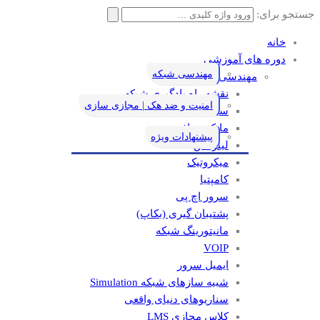
جستجو برای:
خانه
دوره های آموزشی
مهندسی شبکه
مهندسی شبکه
نقشه راه یادگیری شبکه
امنیت و ضد هک | مجازی سازی
سیسکو
مایکروسافت
پیشنهادات ویژه
لینوکس
میکروتیک
کامپتیا
سرور اچ پی
پشتیبان گیری (بکاپ)
مانيتورينگ شبکه
VOIP
ایمیل سرور
شبیه سازهای شبکه Simulation
سناریوهای دنیای واقعی
کلاس مجازی LMS