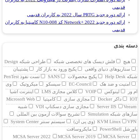
قدیمی
ارائه دوره جدید PRTG سال 2022 به کاربران قدیمی
ارائه دوره جدید Network+ 2022 کد N10-008 کامپتیا به کاربران
قدیمی
دسته بندی
هیچ
فلش دیسک های تخصصی شبکه
طراحی شبکه Design
سناریوهای دنیای واقعی
پکیج ورود به بازار کار
پشتیبان
شبکه Help Desk
پکیچ محصولات
SANS
تست نفوذ PenTest
امنیت و ضد هک
EC-Council
سیسکو
میکروتیک
وی
ام ور
لینوکس
VOIP
کلاس مجازی LMS
اینترنت اشیا
IOT
داکر Docker
مجازی سازی
کامپتیا
Microsoft Web
Veeam
Server IIS
مجازی سازی دسکتاپ VDI
شبیه
سازهای شبکه Simulation
تشریح سوالات آزمون بین المللی
VPN (وی پی ان)
KVM Linux
سیستم سنتر System Center
پاورشل PowerShell
مایکروسافت
MCSA Server 2022
MCSA Server 2019
MCSA Server