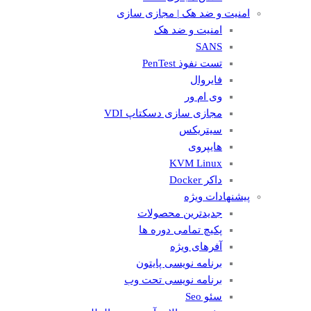
امنیت و ضد هک | مجازی سازی
امنیت و ضد هک
SANS
تست نفوذ PenTest
فایروال
وی ام ور
مجازی سازی دسکتاپ VDI
سیتریکس
هایپروی
KVM Linux
داکر Docker
پیشنهادات ویژه
جدیدترین محصولات
پکیچ تمامی دوره ها
آفرهای ویژه
برنامه نویسی پایتون
برنامه نویسی تحت وب
سئو Seo