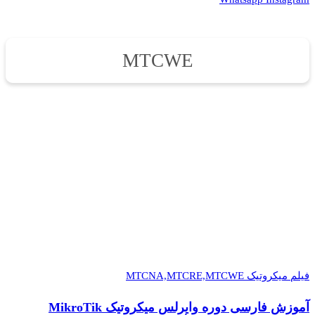
MTCWE
فیلم میکروتیک MTCNA,MTCRE,MTCWE
آموزش فارسی دوره وایرلس میکروتیک MikroTik