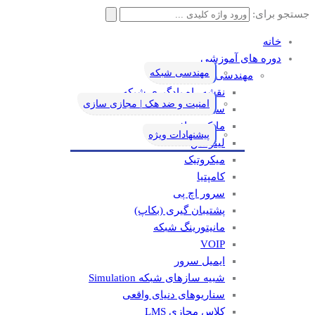
جستجو برای:
خانه
دوره های آموزشی
مهندسی شبکه
مهندسی شبکه
نقشه راه یادگیری شبکه
امنیت و ضد هک | مجازی سازی
سیسکو
مایکروسافت
پیشنهادات ویژه
لینوکس
میکروتیک
کامپتیا
سرور اچ پی
پشتیبان گیری (بکاپ)
مانيتورينگ شبکه
VOIP
ایمیل سرور
شبیه سازهای شبکه Simulation
سناریوهای دنیای واقعی
کلاس مجازی LMS