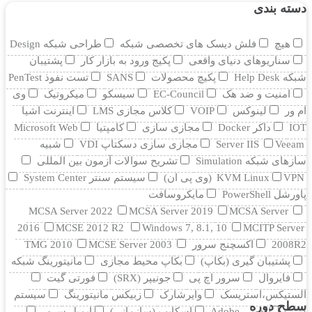
دسته بندی
هیچ
فلش دیسک های تخصصی شبکه
طراحی شبکه Design
سناریوهای دنیای واقعی
پکیج ورود به بازار کار
پشتیبان
شبکه Help Desk
پکیچ محصولات
SANS
تست نفوذ PenTest
امنیت و ضد هک
EC-Council
سیسکو
میکروتیک
وی
ام ور
لینوکس
VOIP
کلاس مجازی LMS
اینترنت اشیا
IOT
داکر Docker
مجازی سازی
کامپتیا
Microsoft Web
Veeam
Server IIS
مجازی سازی دسکتاپ VDI
شبیه
سازهای شبکه Simulation
تشریح سوالات آزمون بین المللی
VPN (وی پی ان)
KVM Linux
سیستم سنتر System Center
پاورشل PowerShell
مایکروسافت
MCSA Server 2022
MCSA Server 2019
MCSA Server
2016
MCSE 2012 R2
Windows 7, 8.1, 10
MCITP Server
2008R2
اکسچنج سرور
MCSE Server 2003
TMG 2010
پشتیبان گیری (بکاپ)
بکاپ محیط مجازی
مانيتورينگ شبکه
فایروال
سرور اچ پی
جونیپر (SRX)
فورتی گیت
الستیکس،استریسک
وایرشارک
زبیکس مانیتورینگ
سیستم
سطح دوره
سنتر
ادوبی Adobe
اسکایپ (سازمانی)
ایمیل سرور