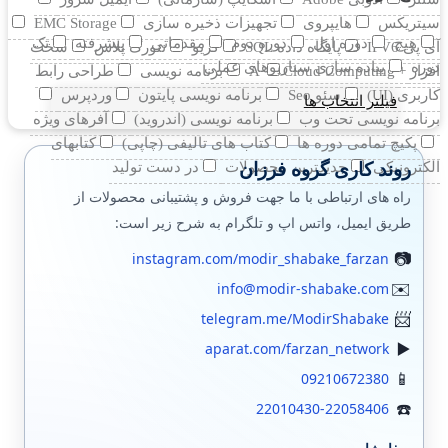
سیتریکس
هایپروی
تجهیزات ذخیره سازی
EMC Storage
هیچ
دوره اول
دوره دوم
مقدماتی
پیشرفته
تک
آی پی IPV6
پایگاه داده SQL
کریو
نتورک پلاس
سخت
دوره
پیاده سازی سناریوهای عملی
افزار +A
Cloud Computing
برنامه نویسی
طراحی رابط
کاربری (UI)
سئو Seo
برنامه نویسی پایتون
وردپرس
فیلتر انتخاب ها
برنامه نویسی تحت وب
برنامه نویسی (اندروید)
آفرهای ویژه
پکیچ تمامی دوره ها
کتاب های تالیفی (چاپی)
کتابهای
روند کاری گروه فرزان
الکترونیکی
جدیدترین محصولات
در دست تولید
راه های ارتباطی با ما جهت فروش و پشتیبانی محصولات از
طریق ایمیل، واتس اپ و تلگرام به شرح زیر است:
instagram.com/modir_shabake_farzan
info@modir-shabake.com
telegram.me/ModirShabake
aparat.com/farzan_network
09210672380
22010430-22058406