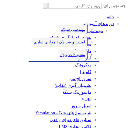
جستجو برای:
خانه
دوره های آموزشی
مهندسی شبکه
مهندسی شبکه
نقشه راه یادگیری شبکه
امنیت و ضد هک | مجازی سازی
سیسکو
مایکروسافت
پیشنهادات ویژه
لینوکس
میکروتیک
کامپتیا
سرور اچ پی
پشتیبان گیری (بکاپ)
مانيتورينگ شبکه
VOIP
ایمیل سرور
شبیه سازهای شبکه Simulation
سناریوهای دنیای واقعی
کلاس مجازی LMS