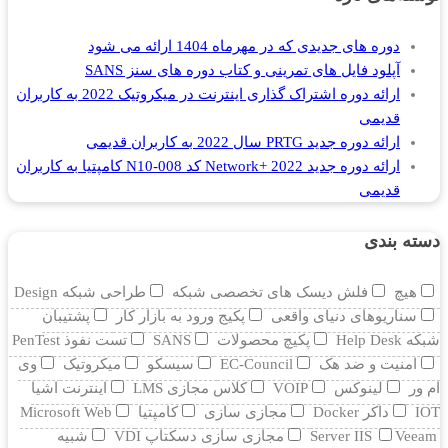
دوره های جدیدی که در مهرماه 1404 ارائه می شود
آپلود فایل های تمرینی و کتاب دوره های سنز SANS
ارائه دوره اشتراک گذاری اینترنت در میکروتیک 2022 به کاربران
قدیمی
ارائه دوره جدید PRTG سال 2022 به کاربران قدیمی
ارائه دوره جدید Network+ 2022 کد N10-008 کامپتیا به کاربران
قدیمی
دسته بندی
هیچ
فلش دیسک های تخصصی شبکه
طراحی شبکه Design
سناریوهای دنیای واقعی
پکیج ورود به بازار کار
پشتیبان
شبکه Help Desk
پکیچ محصولات
SANS
تست نفوذ PenTest
امنیت و ضد هک
EC-Council
سیسکو
میکروتیک
وی
ام ور
لینوکس
VOIP
کلاس مجازی LMS
اینترنت اشیا
IOT
داکر Docker
مجازی سازی
کامپتیا
Microsoft Web
Veeam
Server IIS
مجازی سازی دسکتاپ VDI
شبیه