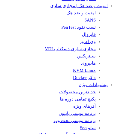
امنیت و ضد هک | مجازی سازی
امنیت و ضد هک
SANS
تست نفوذ PenTest
فایروال
وی ام ور
مجازی سازی دسکتاپ VDI
سیتریکس
هایپروی
KVM Linux
داکر Docker
پیشنهادات ویژه
جدیدترین محصولات
پکیچ تمامی دوره ها
آفرهای ویژه
برنامه نویسی پایتون
برنامه نویسی تحت وب
سئو Seo