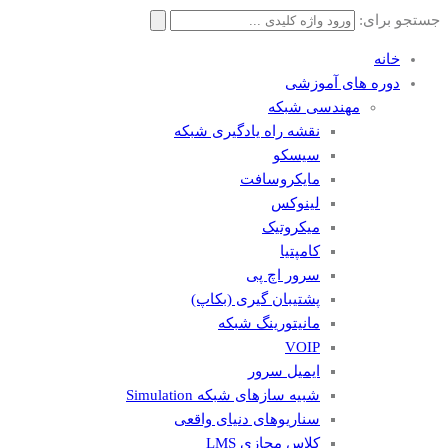
جستجو برای:
خانه
دوره های آموزشی
مهندسی شبکه
نقشه راه یادگیری شبکه
سیسکو
مایکروسافت
لینوکس
میکروتیک
کامپتیا
سرور اچ پی
پشتیبان گیری (بکاپ)
مانيتورينگ شبکه
VOIP
ایمیل سرور
شبیه سازهای شبکه Simulation
سناریوهای دنیای واقعی
کلاس مجازی LMS