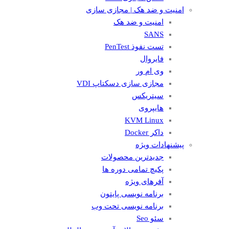
امنیت و ضد هک | مجازی سازی
امنیت و ضد هک
SANS
تست نفوذ PenTest
فایروال
وی ام ور
مجازی سازی دسکتاپ VDI
سیتریکس
هایپروی
KVM Linux
داکر Docker
پیشنهادات ویژه
جدیدترین محصولات
پکیچ تمامی دوره ها
آفرهای ویژه
برنامه نویسی پایتون
برنامه نویسی تحت وب
سئو Seo