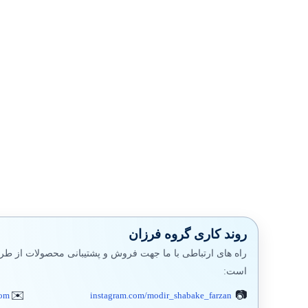
روند کاری گروه فرزان
راه های ارتباطی با ما جهت فروش و پشتیبانی محصولات از طری
است:
com
instagram.com/modir_shabake_farzan