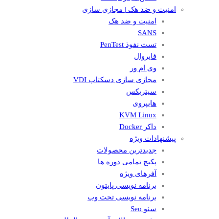
امنیت و ضد هک | مجازی سازی
امنیت و ضد هک
SANS
تست نفوذ PenTest
فایروال
وی ام ور
مجازی سازی دسکتاپ VDI
سیتریکس
هایپروی
KVM Linux
داکر Docker
پیشنهادات ویژه
جدیدترین محصولات
پکیچ تمامی دوره ها
آفرهای ویژه
برنامه نویسی پایتون
برنامه نویسی تحت وب
سئو Seo