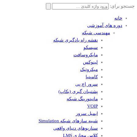
جستجو برای:
خانه
دوره های آموزشی
مهندسی شبکه
نقشه راه یادگیری شبکه
سیسکو
مایکروسافت
لینوکس
میکروتیک
کامپتیا
سرور اچ پی
پشتیبان گیری (بکاپ)
مانيتورينگ شبکه
VOIP
ایمیل سرور
شبیه سازهای شبکه Simulation
سناریوهای دنیای واقعی
کلاس مجازی LMS