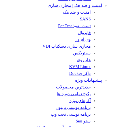
امنیت و ضد هک | مجازی سازی
امنیت و ضد هک
SANS
تست نفوذ PenTest
فایروال
وی ام ور
مجازی سازی دسکتاپ VDI
سیتریکس
هایپروی
KVM Linux
داکر Docker
پیشنهادات ویژه
جدیدترین محصولات
پکیچ تمامی دوره ها
آفرهای ویژه
برنامه نویسی پایتون
برنامه نویسی تحت وب
سئو Seo