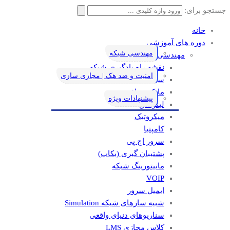
جستجو برای:
خانه
دوره های آموزشی
مهندسی شبکه
مهندسی شبکه
نقشه راه یادگیری شبکه
امنیت و ضد هک | مجازی سازی
سیسکو
مایکروسافت
پیشنهادات ویژه
لینوکس
میکروتیک
کامپتیا
سرور اچ پی
پشتیبان گیری (بکاپ)
مانيتورينگ شبکه
VOIP
ایمیل سرور
شبیه سازهای شبکه Simulation
سناریوهای دنیای واقعی
کلاس مجازی LMS