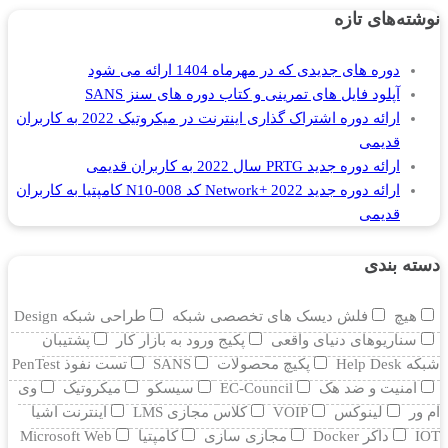
نوشته‌های تازه
دوره های جدیدی که در مهرماه 1404 ارائه می شود
آپلود فایل های تمرینی و کتاب دوره های سنز SANS
ارائه دوره اشتراک گذاری اینترنت در میکروتیک 2022 به کاربران
قدیمی
ارائه دوره جدید PRTG سال 2022 به کاربران قدیمی
ارائه دوره جدید Network+ 2022 کد N10-008 کامپتیا به کاربران
قدیمی
دسته بندی
هیچ
فلش دیسک های تخصصی شبکه
طراحی شبکه Design
سناریوهای دنیای واقعی
پکیج ورود به بازار کار
پشتیبان
شبکه Help Desk
پکیچ محصولات
SANS
تست نفوذ PenTest
امنیت و ضد هک
EC-Council
سیسکو
میکروتیک
وی
ام ور
لینوکس
VOIP
کلاس مجازی LMS
اینترنت اشیا
IOT
داکر Docker
مجازی سازی
کامپتیا
Microsoft Web