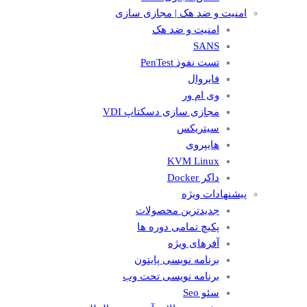
امنیت و ضد هک | مجازی سازی
امنیت و ضد هک
SANS
تست نفوذ PenTest
فایروال
وی ام ور
مجازی سازی دسکتاپ VDI
سیتریکس
هایپروی
KVM Linux
داکر Docker
پیشنهادات ویژه
جدیدترین محصولات
پکیچ تمامی دوره ها
آفرهای ویژه
برنامه نویسی پایتون
برنامه نویسی تحت وب
سئو Seo