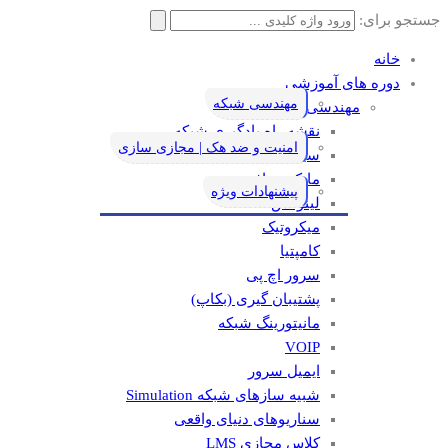
جستجو برای:
خانه
دوره های آموزشی
مهندسی شبکه
مهندسی شبکه
نقشه راه یادگیری شبکه
امنیت و ضد هک | مجازی سازی
سیسکو
مایکروسافت
پیشنهادات ویژه
لینوکس
میکروتیک
کامپتیا
سرور اچ پی
پشتیبان گیری (بکاپ)
مانيتورينگ شبکه
VOIP
ایمیل سرور
شبیه سازهای شبکه Simulation
سناریوهای دنیای واقعی
کلاس مجازی LMS