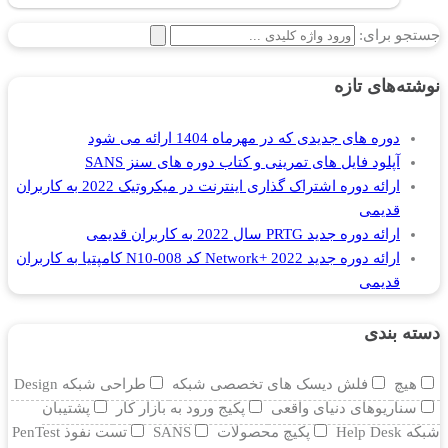
جستجو برای:
نوشته‌های تازه
دوره های جدیدی که در مهرماه 1404 ارائه می شود
آپلود فایل های تمرینی و کتاب دوره های سنز SANS
ارائه دوره اشتراک گذاری اینترنت در میکروتیک 2022 به کاربران
قدیمی
ارائه دوره جدید PRTG سال 2022 به کاربران قدیمی
ارائه دوره جدید Network+ 2022 کد N10-008 کامپتیا به کاربران
قدیمی
دسته بندی
هیچ
فلش دیسک های تخصصی شبکه
طراحی شبکه Design
سناریوهای دنیای واقعی
پکیج ورود به بازار کار
پشتیبان
شبکه Help Desk
پکیچ محصولات
SANS
تست نفوذ PenTest