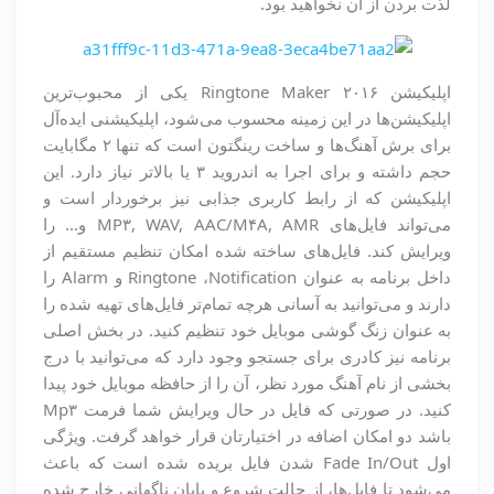
لذت بردن از آن نخواهید بود.
اپلیکیشن Ringtone Maker ۲۰۱۶ یکی از محبوب‌ترین
اپلیکیشن‌ها در این زمینه محسوب می‌شود، اپلیکیشنی ایده‌آل
برای برش آهنگ‌ها و ساخت رینگتون است که تنها ۲ مگابایت
حجم داشته و برای اجرا به اندروید ۳ یا بالاتر نیاز دارد. این
اپلیکیشن که از رابط کاربری جذابی نیز برخوردار است و
می‌تواند فایل‌های MP۳, WAV, AAC/M۴A, AMR و‌… را
ویرایش کند. فایل‌های ساخته شده امکان تنظیم مستقیم از
داخل برنامه به عنوان Ringtone ،Notification و Alarm را
دارند و می‌توانید به آسانی هرچه تمام‌تر فایل‌های تهیه شده را
به عنوان زنگ گوشی موبایل خود تنظیم کنید. در بخش اصلی
برنامه نیز کادری برای جستجو وجود دارد که می‌توانید با درج
بخشی از نام آهنگ مورد نظر، آن را از حافظه موبایل خود پیدا
کنید. در صورتی که فایل در حال ویرایش شما فرمت Mp۳
باشد دو امکان اضافه در اختیارتان قرار خواهد گرفت. ویژگی
اول Fade In/Out شدن فایل بریده شده است که باعث
می‌شود تا فایل‌ها، از حالت شروع و پایان ناگهانی خارج شده