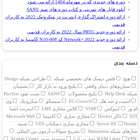
دوره های جدیدی که در مهرماه 1404 ارائه می شود
آپلود فایل های تمرینی و کتاب دوره های سنز SANS
ارائه دوره اشتراک گذاری اینترنت در میکروتیک 2022 به کاربران
قدیمی
ارائه دوره جدید PRTG سال 2022 به کاربران قدیمی
ارائه دوره جدید Network+ 2022 کد N10-008 کامپتیا به کاربران
قدیمی
دسته بندی
هیچ
فلش دیسک های تخصصی شبکه
طراحی شبکه Design
سناریوهای دنیای واقعی
پکیج ورود به بازار کار
پشتیبان
شبکه Help Desk
پکیچ محصولات
SANS
تست نفوذ PenTest
امنیت و ضد هک
EC-Council
سیسکو
میکروتیک
وی
ام ور
لینوکس
VOIP
کلاس مجازی LMS
اینترنت اشیا
IOT
داکر Docker
مجازی سازی
کامپتیا
Microsoft Web
Veeam
Server IIS
مجازی سازی دسکتاپ VDI
شبیه
سازهای شبکه Simulation
تشریح سوالات آزمون بین المللی
VPN (وی پی ان)
KVM Linux
سیستم سنتر System Center