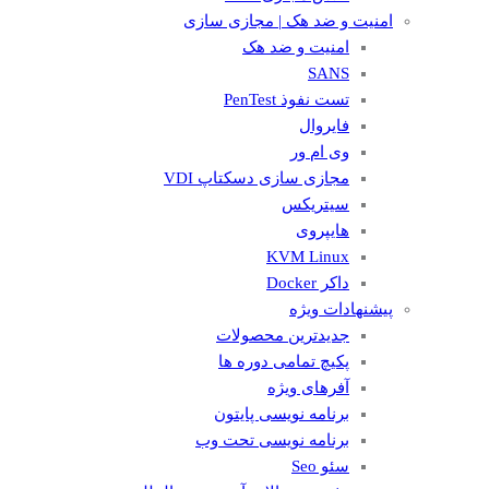
امنیت و ضد هک | مجازی سازی
امنیت و ضد هک
SANS
تست نفوذ PenTest
فایروال
وی ام ور
مجازی سازی دسکتاپ VDI
سیتریکس
هایپروی
KVM Linux
داکر Docker
پیشنهادات ویژه
جدیدترین محصولات
پکیچ تمامی دوره ها
آفرهای ویژه
برنامه نویسی پایتون
برنامه نویسی تحت وب
سئو Seo