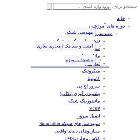
جستجو برای:
خانه
دوره های آموزشی
مهندسی شبکه
مهندسی شبکه
نقشه راه یادگیری شبکه
امنیت و ضد هک | مجازی سازی
سیسکو
مایکروسافت
پیشنهادات ویژه
لینوکس
میکروتیک
کامپتیا
سرور اچ پی
پشتیبان گیری (بکاپ)
مانيتورينگ شبکه
VOIP
ایمیل سرور
شبیه سازهای شبکه Simulation
سناریوهای دنیای واقعی
کلاس مجازی LMS