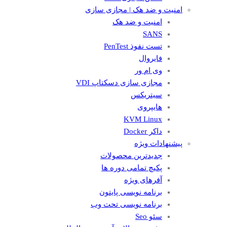
امنیت و ضد هک | مجازی سازی
امنیت و ضد هک
SANS
تست نفوذ PenTest
فایروال
وی ام ور
مجازی سازی دسکتاپ VDI
سیتریکس
هایپروی
KVM Linux
داکر Docker
پیشنهادات ویژه
جدیدترین محصولات
پکیچ تمامی دوره ها
آفرهای ویژه
برنامه نویسی پایتون
برنامه نویسی تحت وب
سئو Seo