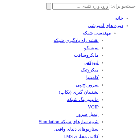
جستجو برای:
خانه
دوره های آموزشی
مهندسی شبکه
نقشه راه یادگیری شبکه
سیسکو
مایکروسافت
لینوکس
میکروتیک
کامپتیا
سرور اچ پی
پشتیبان گیری (بکاپ)
مانيتورينگ شبکه
VOIP
ایمیل سرور
شبیه سازهای شبکه Simulation
سناریوهای دنیای واقعی
کلاس مجازی LMS