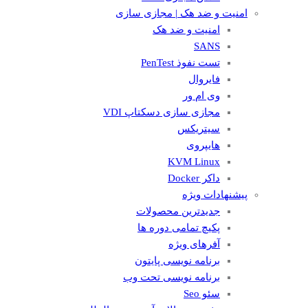
امنیت و ضد هک | مجازی سازی
امنیت و ضد هک
SANS
تست نفوذ PenTest
فایروال
وی ام ور
مجازی سازی دسکتاپ VDI
سیتریکس
هایپروی
KVM Linux
داکر Docker
پیشنهادات ویژه
جدیدترین محصولات
پکیچ تمامی دوره ها
آفرهای ویژه
برنامه نویسی پایتون
برنامه نویسی تحت وب
سئو Seo