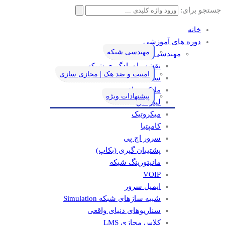
جستجو برای:
خانه
دوره های آموزشی
مهندسی شبکه
مهندسی شبکه
نقشه راه یادگیری شبکه
امنیت و ضد هک | مجازی سازی
سیسکو
مایکروسافت
پیشنهادات ویژه
لینوکس
میکروتیک
کامپتیا
سرور اچ پی
پشتیبان گیری (بکاپ)
مانيتورينگ شبکه
VOIP
ایمیل سرور
شبیه سازهای شبکه Simulation
سناریوهای دنیای واقعی
کلاس مجازی LMS