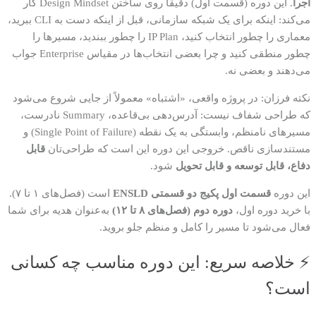
اجرا
. این دوره (قسمت اول) دقیقاً روی ساختن Design Mindset کار
می‌کند: اینکه برای یک شبکه سازمانی، قبل از اینکه دست به CLI ببرید،
معماری را چطور انتخاب کنید، IP Plan را چطور ببندید، مسیرها را
چطور منطقی کنید و چرا بعضی انتخاب‌ها در مقیاس Enterprise جواب
می‌دهند و بعضی نه.
نکته فرزان: در پروژه واقعی، «اشتباه» معمولاً از جایی شروع می‌شود
که طراحی شفاف نیست: آدرس‌دهی بی‌قاعده، Summary نادرست،
مسیرهای نامنظم، وابستگی به یک نقطه (Single Point of Failure) و
مستندسازی ناقص. خروجی این دوره این است که طراحی‌تان
قابل
دفاع، قابل توسعه و قابل تحویل
شود.
این دوره
قسمت اول پکیج دو قسمتی ENSLD
است (فصل‌های ۱ تا ۷).
با خرید دوره اول،
دوره دوم (فصل‌های ۸ تا ۱۲)
به‌عنوان هدیه برای شما
فعال می‌شود تا مسیر را کامل و منظم جلو بروید.
⚡ خلاصه سریع: این دوره مناسب چه کسانی
است؟