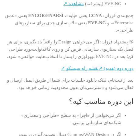
EVE-NG (پیشرفته)
مشاهده ↗
جمع‌بندی فرزان:
CCNA
یعنی «پایه»،
ENCOR/ENARSI
یعنی «عمق
Enterprise»، و
EVE-NG
یعنی «لاب‌سازی جدی برای سناریوهای
طراحی».
🎯 پیشنهاد فرزان: اگر می‌خواهی Design را واقعاً یاد بگیری، برای هر
فصل یک سناریوی سازمانی فرض کن و روی کاغذ/وایت‌بورد طراحی
کن؛ بعد در EVE-NG توپولوژی را بساز تا انتخاب‌هایت «واقعی» شود.
دوره دوم (هدیه) ↗
نقشه راه سیسکو ↗
بعد از ثبت‌نام، لینک دانلود جلسات برای شما از طریق ایمیل ارسال و
فعال می‌شود و دسترسی‌تان بدون محدودیت زمانی خواهد بود.
این دوره مناسب کیه؟
اگر می‌خواهی از «اجرا» به سطح «طراحی و معماری»
شبکه‌های سازمانی برسی.
اگر در Campus/WAN Design دنبال تصمیم‌گیری درست