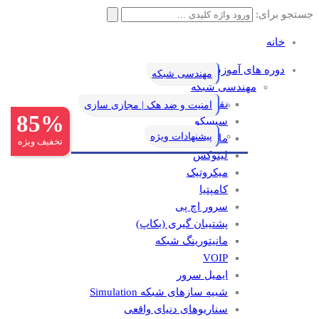
جستجو برای:
خانه
دوره های آموزشی
مهندسی شبکه
مهندسی شبکه
نقشه راه یادگیری شبکه
امنیت و ضد هک | مجازی سازی
85%
سیسکو
پیشنهادات ویژه
مایکروسافت
تخفیف ویژه
لینوکس
میکروتیک
کامپتیا
سرور اچ پی
پشتیبان گیری (بکاپ)
مانيتورينگ شبکه
VOIP
ایمیل سرور
شبیه سازهای شبکه Simulation
سناریوهای دنیای واقعی