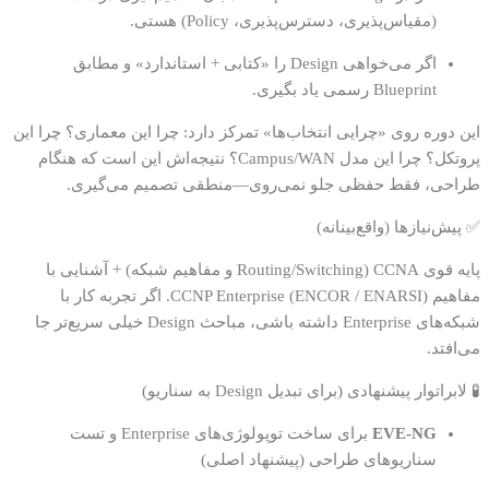
(مقیاس‌پذیری، دسترس‌پذیری، Policy) هستی.
اگر می‌خواهی Design را «کتابی + استاندارد» و مطابق
Blueprint رسمی یاد بگیری.
این دوره روی «چرایی انتخاب‌ها» تمرکز دارد: چرا این معماری؟ چرا این
پروتکل؟ چرا این مدل Campus/WAN؟ نتیجه‌اش این است که هنگام
طراحی، فقط حفظی جلو نمی‌روی—منطقی تصمیم می‌گیری.
✅ پیش‌نیازها (واقع‌بینانه)
پایه قوی CCNA (Routing/Switching و مفاهیم شبکه) + آشنایی با
مفاهیم CCNP Enterprise (ENCOR / ENARSI). اگر تجربه کار با
شبکه‌های Enterprise داشته باشی، مباحث Design خیلی سریع‌تر جا
می‌افتد.
🧪 لابراتوار پیشنهادی (برای تبدیل Design به سناریو)
EVE-NG
برای ساخت توپولوژی‌های Enterprise و تست
سناریوهای طراحی (پیشنهاد اصلی)