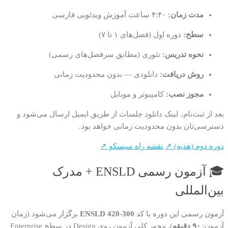
مدت زمان:
۴:۴۰ ساعت آموزش ویدئویی فارسی
سطح:
دوره اول (فصل‌های ۱ تا ۷)
نحوه تدریس:
تئوری (مطابق سرفصل‌های رسمی)
روش دریافت:
دانلودی — بدون محدودیت زمانی
مجوز نصب:
کامپیوتر و موبایل
بعد از ثبت‌نام، لینک دانلود جلسات از طریق ایمیل ارسال می‌شود و
دسترسی‌تان بدون محدودیت زمانی خواهد بود.
دوره دوم (هدیه) ↗
نقشه راه سیسکو ↗
🎓 آزمون رسمی ENSLD + مدرک
بین‌المللی
آزمون رسمی این دوره با کد
300-420 ENSLD
برگزار می‌شود (زمان
آزمون:
۹۰ دقیقه
). محور کلی آزمون روی Design در سطح Enterprise