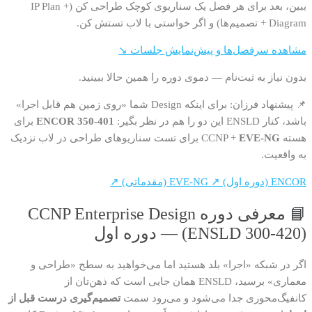
ببین، بعد برای هر فصل یک سناریوی کوچک طراحی کن (IP Plan +
Diagram + تصمیم‌ها) و اگر خواستی با لاب تستش کن.
مشاهده سرفصل‌ها و پیش‌نمایش جلسات ↘
بدون نیاز به ثبت‌نام — دموی دوره را همین حالا ببینید.
📌 پیشنهاد فرزان: برای اینکه Design شما «روی زمین هم قابل اجرا»
باشد، کنار ENSLD این دو را هم در نظر بگیر:
ENCOR 350-401
برای
هسته CCNP +
EVE-NG
برای تست سناریوهای طراحی در لاب نزدیک
به واقعیت.
ENCOR (دوره اول) ↗
EVE-NG (مقدماتی) ↗
📘 معرفی دوره CCNP Enterprise Design
(ENSLD 300-420) — دوره اول
اگر در شبکه «اجرا» بلد هستید اما می‌خواهید به سطح «طراحی و
معماری» برسید، ENSLD همان جایی است که ذهن‌تان از
کانفیگ‌محوری جدا می‌شود و می‌رود سمت
تصمیم‌گیری درست قبل از