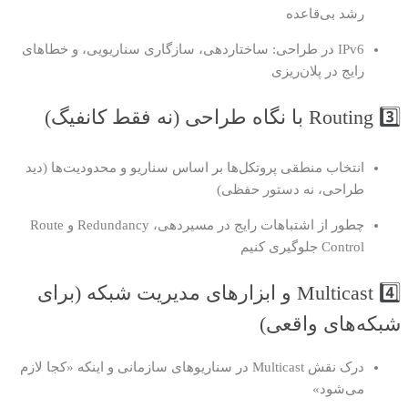
رشد بی‌قاعده
IPv6 در طراحی: ساختاردهی، سازگاری سناریویی، و خطاهای
رایج در پلان‌ریزی
3️⃣ Routing با نگاه طراحی (نه فقط کانفیگ)
انتخاب منطقی پروتکل‌ها بر اساس سناریو و محدودیت‌ها (دید
طراحی، نه دستور حفظی)
چطور از اشتباهات رایج در مسیر‌دهی، Redundancy و Route
Control جلوگیری کنیم
4️⃣ Multicast و ابزارهای مدیریت شبکه (برای
شبکه‌های واقعی)
درک نقش Multicast در سناریوهای سازمانی و اینکه «کجا لازم
می‌شود»