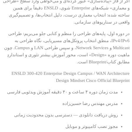
اگر از فاز «پیاده‌سازی» عبور کرده‌ای و می‌خواهی وارد سطح «طراحی
و معماری» شبکه‌های Enterprise شوی، ENSLD دقیقاً برای همین
ساخته شده: انتخاب معماری درست، دلیل انتخاب‌ها، و تصمیم‌گیری
واقعی در سناریوهای سازمانی.
در دوره اول، پایه‌های طراحی را منظم و کتابی جلو می‌بریم: طراحی
IPv4/IPv6، منطق انتخاب پروتکل‌های مسیریابی، نگاه طراحی به
Multicast و Network Services، و سپس طراحی LAN و Campus. چون
ماهیت دوره «Design» است، محور آموزش بیشتر تئوری و استانداردِ
مطابق کتاب/Blueprint است.
ENSLD 300-420
Enterprise Design
Campus / WAN Architecture
Design Mindset
Cisco Official Blueprint
مدت زمان دوره
۴ ساعت و ۴۰ دقیقه آموزش ویدئویی فارسی
مدرس
مهندس رضا حسین‌زاده
روش دریافت
دانلودی — دسترسی بدون محدودیت زمانی
مجوز نصب
کامپیوتر و موبایل