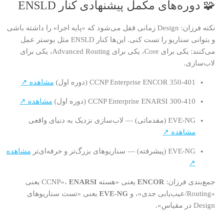
🧩 دوره‌های مکمل پیشنهادی کنار ENSLD
نکته فرزان: Design زمانی قفل می‌شود که «پایه اجرا» را داشته باشی
و بتوانی سناریو را تست کنی. این‌ها کنار ENSLD مثل بوستر عمل
می‌کنند: یکی برای Core، یکی برای Advanced Routing، یکی برای
لاب‌سازی.
CCNP Enterprise ENCOR 350-401 (دوره اول)
مشاهده ↗
CCNP Enterprise ENARSI 300-410 (دوره اول)
مشاهده ↗
EVE-NG (مقدماتی) — لاب‌سازی نزدیک به دنیای واقعی
مشاهده ↗
EVE-NG (پیشرفته) — سناریوهای بزرگ‌تر و حرفه‌ای‌تر
مشاهده
↗
جمع‌بندی فرزان:
ENCOR
یعنی «هسته CCNP»،
ENARSI
یعنی
«Routing/عیب‌یابی جدی»، و
EVE-NG
یعنی «تست سناریوهای
Design در مقیاس».