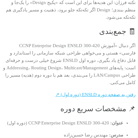
نکته فرزان: این هدیه‌ها برای این است که «پکیج Design» را یک‌جا و
منظم ببندی؛ Design اگر تکه‌تکه جلو برود، ذهنیت و مسیر یادگیری هم
تکه‌تکه می‌شود.
🧾 جمع‌بندی
اگر دنبال «آموزش CCNP Enterprise Design ENSLD 300-420
فارسی» هستی و می‌خواهی طراحی شبکه سازمانی را استاندارد و
قابل دفاع یاد بگیری، دوره اول ENSLD شروع خیلی درست و حرفه‌ای
است: پایه‌های Addressing، Routing Design، Multicast/Management و
طراحی LAN/Campus را می‌بندی، بعد هم با دوره دوم (هدیه) مسیر را
کامل می‌کنی.
رفتن به صفحه دوره ENSLD (دوره اول) ↗
📌 مشخصات سریع دوره
عنوان:
CCNP Enterprise Design ENSLD 300-420 (دوره اول)
مدرس:
مهندس رضا حسین‌زاده