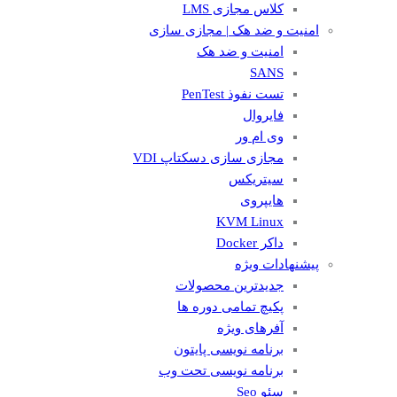
کلاس مجازی LMS
امنیت و ضد هک | مجازی سازی
امنیت و ضد هک
SANS
تست نفوذ PenTest
فایروال
وی ام ور
مجازی سازی دسکتاپ VDI
سیتریکس
هایپروی
KVM Linux
داکر Docker
پیشنهادات ویژه
جدیدترین محصولات
پکیچ تمامی دوره ها
آفرهای ویژه
برنامه نویسی پایتون
برنامه نویسی تحت وب
سئو Seo