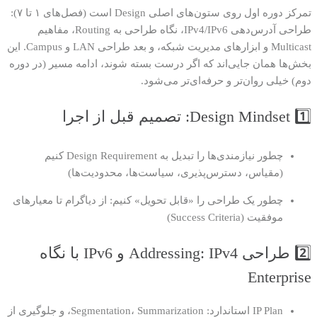
تمرکز دوره اول روی ستون‌های اصلی Design است (فصل‌های ۱ تا ۷):
طراحی آدرس‌دهی IPv4/IPv6، نگاه طراحی به Routing، مفاهیم
Multicast و ابزارهای مدیریت شبکه، و بعد طراحی LAN و Campus. این
بخش‌ها همان جایی‌اند که اگر درست بسته شوند، ادامه مسیر (در دوره
دوم) خیلی روان‌تر و حرفه‌ای‌تر می‌شود.
1️⃣ Design Mindset: تصمیم قبل از اجرا
چطور نیازمندی‌ها را تبدیل به Design Requirement کنیم
(مقیاس، دسترس‌پذیری، سیاست‌ها، محدودیت‌ها)
چطور یک طراحی را «قابل تحویل» کنیم: از دیاگرام تا معیارهای
موفقیت (Success Criteria)
2️⃣ طراحی Addressing: IPv4 و IPv6 با نگاه
Enterprise
IP Plan استاندارد: Segmentation، Summarization، و جلوگیری از