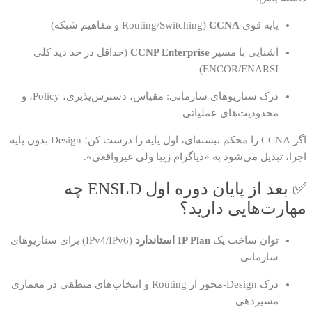
پایه قوی
CCNA
(Routing/Switching و مفاهیم شبکه)
آشنایی با مسیر
CCNP Enterprise
(حداقل در حد دید کلی
ENCOR/ENARSI)
درک سناریوهای سازمانی: مقیاس، دسترس‌پذیری، Policy، و
محدودیت‌های عملیاتی
اگر CCNA را محکم نبسته‌ای، اول پایه را درست کن؛ Design بدون پایه
اجرا، تبدیل می‌شود به «دیاگرام زیبا ولی غیرواقعی».
✅ بعد از پایان دوره اول ENSLD چه
مهارت‌هایی دارید؟
توان ساخت یک
IP Plan استاندارد
(IPv4/IPv6) برای سناریوهای
سازمانی
درک Design-محور از Routing و انتخاب‌های منطقی در معماری
مسیر‌دهی