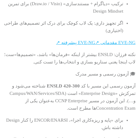
ترکیب «دیاگرام + مستندسازی» (Draw.io / Visio) برای تمرین
Design Mindset
اگر تجهیز داری: یک لاب کوچک برای درک اثر تصمیم‌های طراحی
(اختیاری)
EVE-NG مقدماتی ↗
EVE-NG پیشرفته ↗
نکته فرزان: ENSLD بیشتر از اینکه «فرمان‌ها» باشد، «تصمیم‌ها»ست؛
لاب اینجا یعنی سناریو بسازی و انتخاب‌ها را تست کنی.
🎓 آزمون رسمی و مسیر مدرک
آزمون رسمی این مسیر با کد
300-420 ENSLD
شناخته می‌شود و
تمرکزش «Enterprise Design» است (Campus/WAN/Services/SDA
و…). این آزمون در مسیر CCNP Enterprise به‌عنوان یکی از
Concentration Examها مطرح است.
برای «پایه و ریزه‌کاری اجرا»، ENCOR/ENARSI را کنار Design
داشته باش.