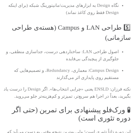
نگاه Design به ابزارهای مدیریت/مانیتورینگ شبکه (برای اینکه
Design فقط روی کاغذ نماند)
5️⃣ طراحی LAN و Campus (هسته‌ی طراحی
سازمانی)
اصول طراحی LAN: ساختاردهی درست، جداسازی منطقی، و
جلوگیری از پیچیدگی بی‌فایده
Campus Design: معماری، Redundancy، و تصمیم‌هایی که
مستقیم روی پایداری اثر می‌گذارند
نکته فرزان: ENSLD یعنی «چرایی انتخاب‌ها». اگر Design را درست یاد
بگیرید، بعداً در اجرا هم سریع‌تر، تمیزتر و کم‌هزینه‌تر جلو می‌روید.
🧪 ورک‌فلو پیشنهادی برای تمرین (حتی اگر
دوره تئوری است)
این دوره ذاتاً تئوری است؛ ولی بهترین نتیجه وقتی به دست می‌آید که