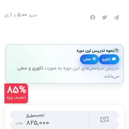
1
5.00
امتیاز
از
رأی
📚
نحوه تدریس این دوره
🎓 تئوری
🛠 عملی
تدریس سرفصل‌های این دوره به صورت
تئوری و عملی
می‌باشد.
85%
تخفیف ویژه
5,500,000
825,000
تومان