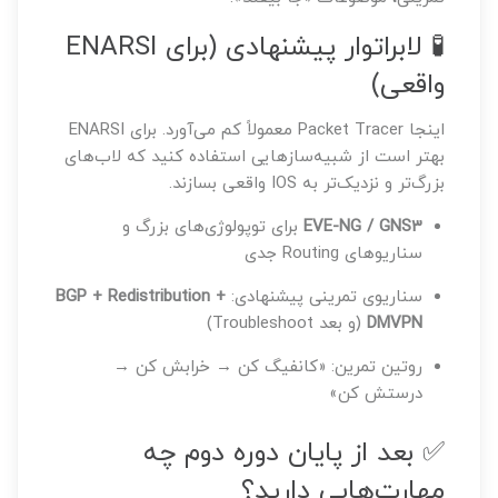
🧪 لابراتوار پیشنهادی (برای ENARSI
واقعی)
اینجا Packet Tracer معمولاً کم می‌آورد. برای ENARSI
بهتر است از شبیه‌سازهایی استفاده کنید که لاب‌های
بزرگ‌تر و نزدیک‌تر به IOS واقعی بسازند.
EVE-NG / GNS3
برای توپولوژی‌های بزرگ و
سناریوهای Routing جدی
سناریوی تمرینی پیشنهادی:
BGP + Redistribution +
DMVPN
(و بعد Troubleshoot)
روتین تمرین: «کانفیگ کن → خرابش کن →
درستش کن»
✅ بعد از پایان دوره دوم چه
مهارت‌هایی دارید؟