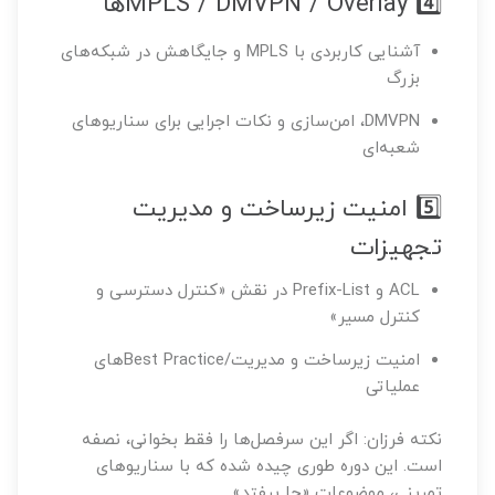
4️⃣ MPLS / DMVPN / Overlayها
آشنایی کاربردی با MPLS و جایگاهش در شبکه‌های
بزرگ
DMVPN، امن‌سازی و نکات اجرایی برای سناریوهای
شعبه‌ای
5️⃣ امنیت زیرساخت و مدیریت
تجهیزات
ACL و Prefix-List در نقش «کنترل دسترسی و
کنترل مسیر»
امنیت زیرساخت و مدیریت/Best Practiceهای
عملیاتی
نکته فرزان: اگر این سرفصل‌ها را فقط بخوانی، نصفه
است. این دوره طوری چیده شده که با سناریوهای
تمرینی، موضوعات «جا بیفتد».