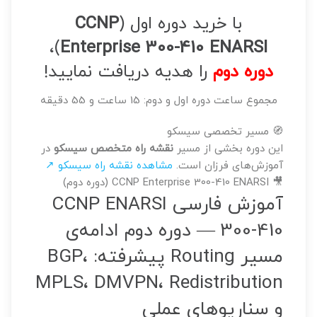
با خرید دوره اول (
CCNP
)،
Enterprise 300-410 ENARSI
دوره دوم
را هدیه دریافت نمایید!
مجموع ساعت دوره اول و دوم: 15 ساعت و 55 دقیقه
🧭 مسیر تخصصی سیسکو
این دوره بخشی از مسیر
نقشه راه متخصص سیسکو
در
آموزش‌های فرزان است.
مشاهده نقشه راه سیسکو ↗
🎥 CCNP Enterprise 300-410 ENARSI (دوره دوم)
آموزش فارسی CCNP ENARSI
300-410 — دوره دوم
ادامه‌ی
مسیر Routing پیشرفته: BGP،
MPLS، DMVPN، Redistribution
و سناریوهای عملی