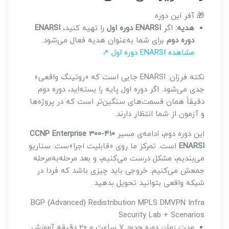
🎁 آفر این دوره
هدیه:
اگر
ENARSI دوره اول
را تهیه کنید،
ENARSI
دوره دوم
برای شما به‌عنوان هدیه فعال می‌شود.
مشاهده ENARSI دوره اول ↗
نکته فرزان: ENARSI جایی است که «روتینگ واقعی»
جدی می‌شود. اگر دوره اول پایه را بسته‌اید، دوره دوم
دقیقاً همان قسمت‌های سنگین‌تر است که در پروژه‌ها
و آزمون از شما انتظار دارند.
این دوره دوم، ادامه‌ی مسیر
CCNP Enterprise 300-410
ENARSI
است. تمرکز ما روی «قابلیت اجرا»ست: سناریو
می‌بندیم، مشکل درست می‌کنیم، و بعد مرحله‌به‌مرحله
جمعش می‌کنیم. خروجی باید چیزی باشد که فردا در
شبکه واقعی بتوانید تحویل بدهید.
BGP (Advanced)
Redistribution
MPLS
DMVPN
Infra
Security
Lab + Scenarios
مدت زمان دوره
حدود 7 ساعت و 20 دقیقه آموزش