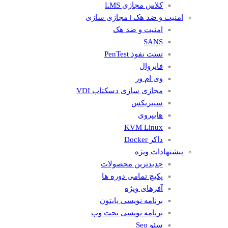
کلاس مجازی LMS
امنیت و ضد هک | مجازی سازی
امنیت و ضد هک
SANS
تست نفوذ PenTest
فایروال
وی ام ور
مجازی سازی دسکتاپ VDI
سیتریکس
هایپروی
KVM Linux
داکر Docker
پیشنهادات ویژه
جدیدترین محصولات
پکیچ تمامی دوره ها
آفرهای ویژه
برنامه نویسی پایتون
برنامه نویسی تحت وب
سئو Seo