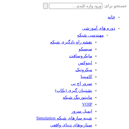
جستجو برای:
خانه
دوره های آموزشی
مهندسی شبکه
نقشه راه یادگیری شبکه
سیسکو
مایکروسافت
لینوکس
میکروتیک
کامپتیا
سرور اچ پی
پشتیبان گیری (بکاپ)
مانيتورينگ شبکه
VOIP
ایمیل سرور
شبیه سازهای شبکه Simulation
سناریوهای دنیای واقعی