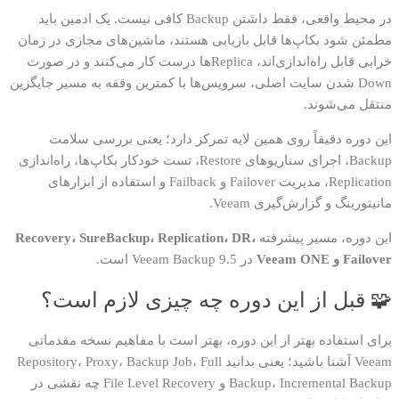
در محیط واقعی، فقط داشتن Backup کافی نیست. یک ادمین باید
مطمئن شود بکاپ‌ها قابل بازیابی هستند، ماشین‌های مجازی در زمان
خرابی قابل راه‌اندازی‌اند، Replicaها درست کار می‌کنند و در صورت
Down شدن سایت اصلی، سرویس‌ها با کمترین وقفه به مسیر جایگزین
منتقل می‌شوند.
این دوره دقیقاً روی همین لایه تمرکز دارد؛ یعنی بررسی سلامت
Backup، اجرای سناریوهای Restore، تست خودکار بکاپ‌ها، راه‌اندازی
Replication، مدیریت Failover و Failback و استفاده از ابزارهای
مانیتورینگ و گزارش‌گیری Veeam.
این دوره، مسیر پیشرفته
Recovery، SureBackup، Replication، DR،
Failover و Veeam ONE
در Veeam Backup 9.5 است.
🧩 قبل از این دوره چه چیزی لازم است؟
برای استفاده بهتر از این دوره، بهتر است با مفاهیم نسخه مقدماتی
Veeam آشنا باشید؛ یعنی بدانید Repository، Proxy، Backup Job، Full
Backup، Incremental Backup و File Level Recovery چه نقشی در