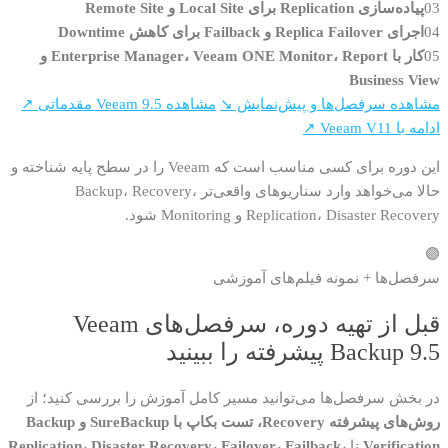
03
پیاده‌سازی Replication برای Local Site و Remote Site
04
اجرای Replica Failover و Failback برای کاهش Downtime
05
کار با Enterprise Manager، Veeam ONE Monitor، Report و
Business View
مشاهده سرفصل‌ها و پیش‌نمایش ↘
مشاهده Veeam 9.5 مقدماتی ↗
ادامه با Veeam V11 ↗
این دوره برای کسی مناسب است که Veeam را در سطح پایه شناخته و
حالا می‌خواهد وارد سناریوهای واقعی‌تر Backup، Recovery،
Replication، Disaster Recovery و Monitoring شود.
🟣
سرفصل‌ها + نمونه فیلم‌های آموزشی
قبل از تهیه دوره، سرفصل‌های Veeam
Backup 9.5 پیشرفته را ببینید
در بخش سرفصل‌ها می‌توانید مسیر کامل آموزش را بررسی کنید؛ از
روش‌های پیشرفته Recovery، تست بکاپ با SureBackup و Backup
Verification
تا
Replication، Disaster Recovery، Failover، Failback،