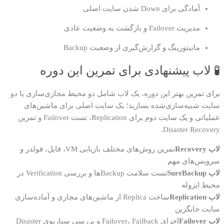
آمادگی برای Down شدن سایت اصلی
مدیریت Failover و بازگشت به وضعیت عادی
مانیتورینگ و گزارش‌گیری از وضعیت Backup
🧪 لاب پیشنهادی برای تمرین این دوره
برای تمرین بهتر این دوره، یک لاب شامل دو محیط مجازی‌سازی یا دو
سایت شبیه‌سازی‌شده بسازید؛ یک سایت اصلی برای ماشین‌های
عملیاتی و یک سایت دوم برای Replication، تست Failover و تمرین
Disaster Recovery.
لاب Recovery
تمرین روش‌های مختلف بازیابی VM، فایل، فولدر و
سرویس‌های مهم
لاب SureBackup
تست سلامت Backupها و بررسی Verification در
محیط ایزوله
لاب Replication
ساخت Replica از ماشین‌های مجازی و آماده‌سازی
سایت جایگزین
لاب Failover
اجرای Failover، Failback و بررسی سناریوی Disaster