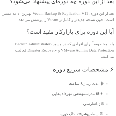
بعد از این دوره چه دوره‌ای پیشنهاد می‌شود؟
بعد از این دوره، Veeam Backup & Replication V11 بهترین ادامه مسیر
است؛ چون نسخه جدیدتر و کامل‌تر Veeam را پوشش می‌دهد.
آیا این دوره برای بازارکار مفید است؟
بله، مخصوصاً برای افرادی که در مسیر Backup Administrator،
VMware Admin، Data Protection و Disaster Recovery فعالیت
می‌کنند.
⚡ مشخصات سریع دوره
🎬 مدت زمان
۸ ساعت
👨‍🏫 مدرس
مهندس مهرداد بقایی
🌐 زبان
فارسی
🎯 سطح
پیشرفته / تک دوره