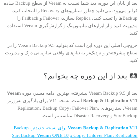
بعد از پایان این دوره، دید شما نسبت به Veeam از سطح Backup ساده
فراتر می‌رود. می‌دانید چطور سناریوهای Recovery را انتخاب کنید،
Backupها را تست کنید، Replica بسازید، Failover و Failback را
مدیریت کنید و از ابزارهای مانیتورینگ و گزارش‌گیری Veeam استفاده
کنید.
خروجی اصلی این دوره این است که بتوانید Veeam Backup 9.5 را در
سطح پیشرفته‌تر و نزدیک‌تر به نیازهای واقعی سازمانی درک و مدیریت
کنید.
🛤️ بعد از این دوره چه بخوانم؟
بعد از Veeam Backup 9.5 پیشرفته، بهترین ادامه مسیر، دوره
Veeam
Backup & Replication V11
است. نسخه V11 برای یادگیری به‌روزتر
Veeam، سناریوهای Replication، Backup Copy، Failover Plan،
SureBackup و Disaster Recovery مناسب‌تر است.
Veeam Backup & Replication V11
برای نسخه جدیدتر، Backup
Copy، Failover Plan، Replication و SureBackup
Veeam ONE 10