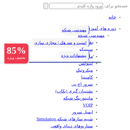
جستجو برای:
خانه
دوره های آموزشی
مهندسی شبکه
مهندسی شبکه
نقشه راه یادگیری شبکه
امنیت و ضد هک | مجازی سازی
85%
سیسکو
پیشنهادات ویژه
مایکروسافت
تخفیف ویژه
لینوکس
میکروتیک
کامپتیا
سرور اچ پی
پشتیبان گیری (بکاپ)
مانيتورينگ شبکه
VOIP
ایمیل سرور
شبیه سازهای شبکه Simulation
سناریوهای دنیای واقعی