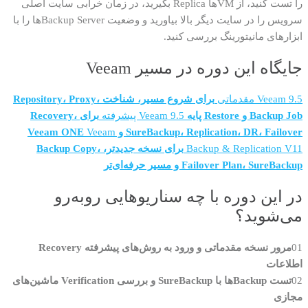
را تست کنید، از VMها Replica بگیرید، در زمان خرابی سایت اصلی
سرویس را در سایت دیگر بالا بیاورید و وضعیت Backup Serverها را با
ابزارهای مانیتورینگ بررسی کنید.
جایگاه این دوره در مسیر Veeam
Veeam 9.5 مقدماتی
برای شروع مسیر، شناخت Repository، Proxy،
Backup Job و Restore پایه
Veeam 9.5 پیشرفته
برای Recovery،
SureBackup، Replication، DR، Failover و Veeam ONE
Veeam
Backup & Replication V11
برای نسخه جدیدتر، Backup Copy،
Failover Plan، SureBackup و مسیر حرفه‌ای‌تر
در این دوره با چه سناریوهایی روبه‌رو
می‌شوید؟
01
مرور نسخه مقدماتی و ورود به روش‌های پیشرفته Recovery
اطلاعات
02
تست Backupها با SureBackup و بررسی Verification ماشین‌های
مجازی