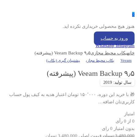
0
هنوز هیچ محصولی خریداری نکرده اید.
ورود به حساب
Whatsapp
Instagram
خانه
بکاپ محیط مجازی
۹٫۵ Veeam Backup (پیشرفته)
Veeam
بکاپ محیط مجازی
پشتیبان گیری (بکاپ)
۹٫۵ Veeam Backup (پیشرفته)
🎁 با خرید این دوره، ۱۵۰٬۰۰۰ تومان اعتبار هدیه به کیف پول حساب
کاربری‌تان اضافه…
امتیاز
0
از
0
رأی
بدون امتیاز
0 رای
3,480,000
تومان
قیمت اصلی 3,480,000 تومان