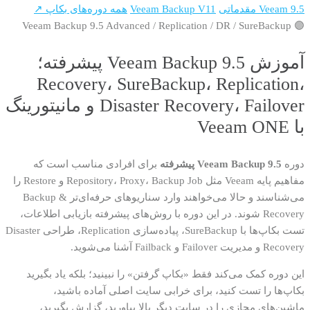
Veeam 9.5 مقدماتی
Veeam Backup V11
همه دوره‌های بکاپ ↗
🟣 Veeam Backup 9.5 Advanced / Replication / DR / SureBackup
آموزش Veeam Backup 9.5 پیشرفته؛
Recovery، SureBackup، Replication،
Disaster Recovery، Failover و مانیتورینگ
با Veeam ONE
دوره
Veeam Backup 9.5 پیشرفته
برای افرادی مناسب است که
مفاهیم پایه Veeam مثل Repository، Proxy، Backup Job و Restore را
می‌شناسند و حالا می‌خواهند وارد سناریوهای حرفه‌ای‌تر Backup &
Recovery شوند. در این دوره با روش‌های پیشرفته بازیابی اطلاعات،
تست بکاپ‌ها با SureBackup، پیاده‌سازی Replication، طراحی Disaster
Recovery و مدیریت Failover و Failback آشنا می‌شوید.
این دوره کمک می‌کند فقط «بکاپ گرفتن» را نبینید؛ بلکه یاد بگیرید
بکاپ‌ها را تست کنید، برای خرابی سایت اصلی آماده باشید،
ماشین‌های مجازی را در سایت دیگر بالا بیاورید، گزارش بگیرید،