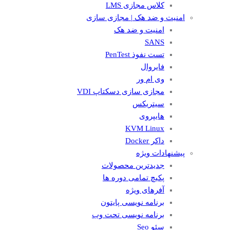
کلاس مجازی LMS
امنیت و ضد هک | مجازی سازی
امنیت و ضد هک
SANS
تست نفوذ PenTest
فایروال
وی ام ور
مجازی سازی دسکتاپ VDI
سیتریکس
هایپروی
KVM Linux
داکر Docker
پیشنهادات ویژه
جدیدترین محصولات
پکیچ تمامی دوره ها
آفرهای ویژه
برنامه نویسی پایتون
برنامه نویسی تحت وب
سئو Seo