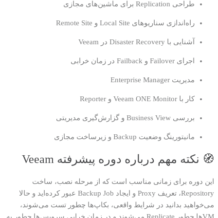
طراحی Replication برای ماشین‌های مجازی
راه‌اندازی سناریوهای Local Site و Remote Site
آشنایی با Disaster Recovery در Veeam
اجرای Failover و Failback در زمان خرابی
مدیریت Enterprise Manager
کار با Veeam ONE Monitor و Reporter
بررسی Business View و گزارش‌گیری مدیریتی
مانیتورینگ وضعیت Backup و زیرساخت مجازی
🧭 نکته مهم درباره دوره پیشرفته Veeam
این دوره برای زمانی مناسب است که از مرحله نصب، ساخت
Repository، تعریف Proxy و ایجاد Backup Job عبور کرده‌اید و حالا
می‌خواهید بدانید در شرایط واقعی، بکاپ‌ها چطور تست می‌شوند،
VMها چطور Replicate می‌شوند و در زمان خرابی سرویس‌ها چطور به