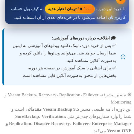
۱۵۰٬۰۰۰ تومان اعتبار هدیه
با خرید این دوره،
به
کیف پول حساب
کاربری‌تان
اضافه می‌شود تا در خریدهای بعدی از آن استفاده کنید.
🎓 اطلاعیه درباره دوره‌های آموزشی:
✅ پس از خرید دوره، لینک دانلود ویدئوهای آموزشی به ایمیل
شما ارسال خواهد شد. می‌توانید ویدئوها را دانلود کرده و
به‌صورت آفلاین مشاهده کنید.
✅ برای آشنایی با سبک آموزش، در صفحه هر دوره،
بخش‌هایی از محتوا به‌صورت آنلاین قابل مشاهده است.
🧭 مسیر پیشرفته Veeam Backup، Recovery، Replication، Failover و
Monitoring
این دوره ادامه طبیعی مسیر
Veeam Backup 9.5 مقدماتی
است و
شما را وارد سناریوهای جدی‌تر مثل
SureBackup، Verification،
Replication، Disaster Recovery، Failover، Enterprise Manager و
Veeam ONE
می‌کند.