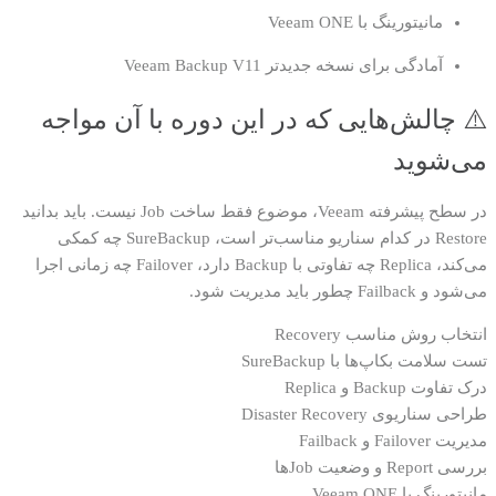
مانیتورینگ با Veeam ONE
آمادگی برای نسخه جدیدتر Veeam Backup V11
⚠️ چالش‌هایی که در این دوره با آن مواجه
می‌شوید
در سطح پیشرفته Veeam، موضوع فقط ساخت Job نیست. باید بدانید
Restore در کدام سناریو مناسب‌تر است، SureBackup چه کمکی
می‌کند، Replica چه تفاوتی با Backup دارد، Failover چه زمانی اجرا
می‌شود و Failback چطور باید مدیریت شود.
انتخاب روش مناسب Recovery
تست سلامت بکاپ‌ها با SureBackup
درک تفاوت Backup و Replica
طراحی سناریوی Disaster Recovery
مدیریت Failover و Failback
بررسی Report و وضعیت Jobها
مانیتورینگ با Veeam ONE