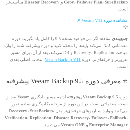
Copy، Failover Plan، SureBackup و Disaster Recovery
مناسب‌تر
است.
مشاهده دوره Veeam V11 ↗
💡
جمع‌بندی ساده:
اگر می‌خواهید نسخه 9.5 را کامل یاد بگیرید، دوره
مقدماتی کمک می‌کند پایه‌ها را محکم کنید و دوره پیشرفته شما را وارد
مباحث Recovery، Replication و DR می‌کند. بعد از آن، برای مسیر
به‌روزتر و حرفه‌ای‌تر، دوره
Veeam Backup V11
انتخاب اصلی بعدی
است.
⭐ معرفی دوره Veeam Backup 9.5 پیشرفته
دوره
Veeam Backup 9.5 پیشرفته
ادامه مسیر یادگیری Veeam بعد از
نسخه مقدماتی است. در این دوره از مرحله بکاپ‌گیری ساده عبور
می‌کنید و وارد سناریوهای حرفه‌ای‌تر مثل
Recovery، SureBackup،
Verification، Replication، Disaster Recovery، Failover، Failback،
Enterprise Manager و Veeam ONE
می‌شوید.