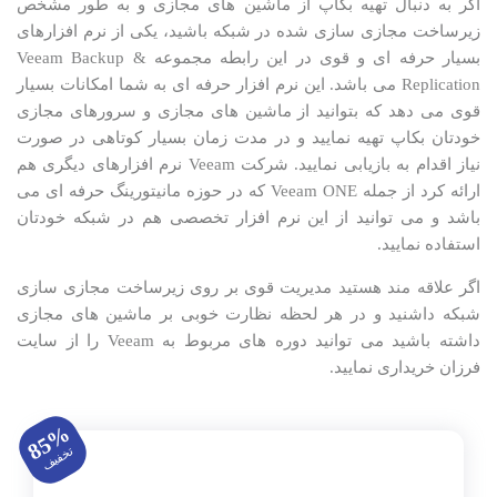
اگر به دنبال تهیه بکاپ از ماشین های مجازی و به طور مشخص
مجازی سازی
زیرساخت مجازی سازی شده در شبکه باشید، یکی از نرم افزارهای
کامپتیا
بسیار حرفه ای و قوی در این رابطه مجموعه Veeam Backup &
Replication می باشد. این نرم افزار حرفه ای به شما امکانات بسیار
Microsoft Web Server IIS
قوی می دهد که بتوانید از ماشین های مجازی و سرورهای مجازی
خودتان بکاپ تهیه نمایید و در مدت زمان بسیار کوتاهی در صورت
Veeam
نیاز اقدام به بازیابی نمایید. شرکت Veeam نرم افزارهای دیگری هم
ارائه کرد از جمله Veeam ONE که در حوزه مانیتورینگ حرفه ای می
مجازی سازی دسکتاپ VDI
باشد و می توانید از این نرم افزار تخصصی هم در شبکه خودتان
شبیه سازهای شبکه Simulation
استفاده نمایید.
تشریح سوالات آزمون بین المللی
اگر علاقه مند هستید مدیریت قوی بر روی زیرساخت مجازی سازی
شبکه داشنید و در هر لحظه نظارت خوبی بر ماشین های مجازی
KVM Linux
داشته باشید می توانید دوره های مربوط به Veeam را از سایت
فرزان خریداری نمایید.
VPN (وی پی ان)
سیستم سنتر System Center
85%
تخفیف
پاورشل PowerShell