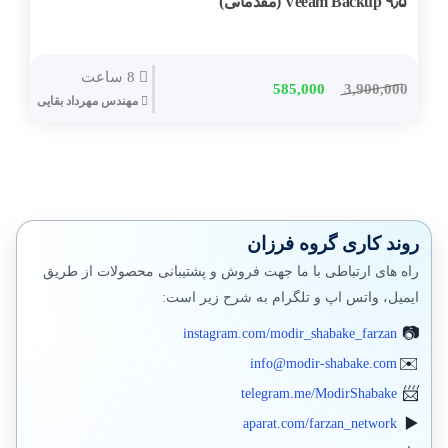
۹٫۵ Veeam Backup (مقدماتی)
پکیچ تمامی دوره ها
کتاب های تالیفی (چاپی)
8 ساعت
585,000
3,900,000
مهندس مهرداد بقایی
کتابهای الکترونیکی
جدیدترین محصولات
در دست تولید
روند کاری گروه فرزان
راه های ارتباطی با ما جهت فروش و پشتیبانی محصولات از طریق
ایمیل، واتس اپ و تلگرام به شرح زیر است:
instagram.com/modir_shabake_farzan
info@modir-shabake.com
telegram.me/ModirShabake
aparat.com/farzan_network