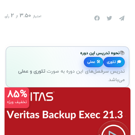
2
3.50
امتیاز
از
رأی
📚
نحوه تدریس این دوره
🎓 تئوری
🛠 عملی
تدریس سرفصل‌های این دوره به صورت
تئوری و عملی
می‌باشد.
85%
تخفیف ویژه