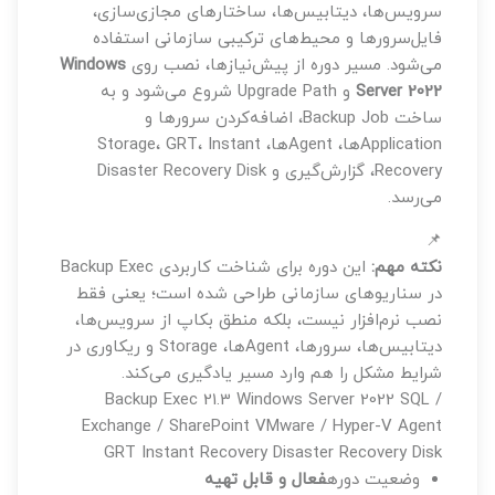
سرویس‌ها، دیتابیس‌ها، ساختارهای مجازی‌سازی،
فایل‌سرورها و محیط‌های ترکیبی سازمانی استفاده
می‌شود. مسیر دوره از پیش‌نیازها، نصب روی
Windows
Server 2022
و Upgrade Path شروع می‌شود و به
ساخت Backup Job، اضافه‌کردن سرورها و
Applicationها، Agentها، Storage، GRT، Instant
Recovery، گزارش‌گیری و Disaster Recovery Disk
می‌رسد.
📌
نکته مهم:
این دوره برای شناخت کاربردی Backup Exec
در سناریوهای سازمانی طراحی شده است؛ یعنی فقط
نصب نرم‌افزار نیست، بلکه منطق بکاپ از سرویس‌ها،
دیتابیس‌ها، سرورها، Agentها، Storage و ریکاوری در
شرایط مشکل را هم وارد مسیر یادگیری می‌کند.
Backup Exec 21.3
Windows Server 2022
SQL /
Exchange / SharePoint
VMware / Hyper-V
Agent
GRT
Instant Recovery
Disaster Recovery Disk
وضعیت دوره
فعال و قابل تهیه