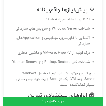
⚙️ پیش‌نیازها واقع‌بینانه
آشنایی با مفاهیم پایه شبکه
شناخت Windows Server و سرویس‌های سازمانی
آشنایی با فایل‌سرور، دیتابیس و Applicationهای
سازمانی
درک اولیه از VMware، Hyper-V و ماشین مجازی
شناخت کلی Backup، Restore و Disaster Recovery
برای تمرین بهتر، یک لاب کوچک شامل Windows
Server، چند VM، یک Storage و یک دیتابیس تستی
بسیار کمک‌کننده است.
🧰 ابزارهای پیشنهادی تمرین
خرید کامل دوره
Windows Server 2022
Backup Exec 21.3
VMware