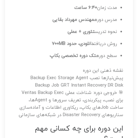
مدت زمان
۶:۴۰ ساعت
مدرس دوره
مهندس مهرداد بقایی
نحوه تدریس
تئوری + عملی
روش دریافت
دانلودی، حدود 700MB
سطح دوره
تک دوره تخصصی بکاپ
نقشه ذهنی این دوره
پیش‌نیازها
نصب Backup Exec
Agent
Storage
Backup Job
GRT
Instant Recovery
DR Disk
🎯 خروجی دوره: شناخت عملی Veritas Backup Exec
برای نصب، پیکربندی، تعریف سرورها و Agentها،
ساخت Jobهای بکاپ، ریکاوری اطلاعات و آماده‌سازی
سناریوهای Disaster Recovery در شبکه‌های سازمانی.
این دوره برای چه کسانی مهم