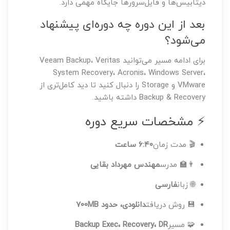
دیتابیس‌ها و فایل‌سرورها جایگاه مهمی دارد.
بعد از این دوره چه دوره‌ای پیشنهاد
می‌شود؟
برای ادامه مسیر می‌توانید Veeam Backup، Veritas
System Recovery، Acronis، Windows Server،
VMware و Storage را دنبال کنید تا دید کامل‌تری از
Backup & Recovery داشته باشید.
⚡ مشخصات سریع دوره
🎬 مدت زمان
۶:۴۰ ساعت
👨‍🏫 مدرس
مهندس مهرداد بقایی
🌐 زبان
فارسی
💾 روش دریافت
دانلودی، حدود 700MB
🧩 مسیر
Backup Exec، Recovery، DR