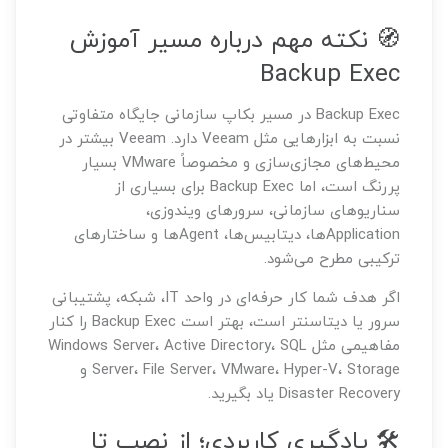
🧭 نکته مهم درباره مسیر آموزش
Backup Exec
Backup Exec در مسیر بکاپ سازمانی جایگاه متفاوتی
نسبت به ابزارهایی مثل Veeam دارد. Veeam بیشتر در
محیط‌های مجازی‌سازی و مخصوصاً VMware بسیار
پررنگ است، اما Backup Exec برای بسیاری از
سناریوهای سازمانی، سرورهای ویندوزی،
Applicationها، دیتابیس‌ها، Agentها و ساختارهای
ترکیبی مطرح می‌شود.
اگر هدف شما کار حرفه‌ای در واحد IT، شبکه، پشتیبانی
سرور یا دیتاسنتر است، بهتر است Backup Exec را کنار
مفاهیمی مثل Windows Server، Active Directory، SQL
Server، File Server، VMware، Hyper-V، Storage و
Disaster Recovery یاد بگیرید.
🛠️ یادگیری کاربردی؛ از نصب تا