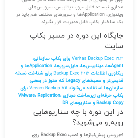
مجازی نیست؛ فایل‌سرور، دیتابیس، سرویس‌های
ویندوزی، Applicationها و سرورهای مختلف هم باید در
یک ساختار بکاپ قابل مدیریت قرار بگیرند.
جایگاه این دوره در مسیر بکاپ
سایت
Veritas Backup Exec 21.3
برای بکاپ سازمانی،
Agentها، دیتابیس‌ها، فایل‌سرورها، Applicationها و
ریکاوری اطلاعات
Backup Exec 2016
برای شناخت نسخه
قدیمی‌تر و محیط‌های Legacy که هنوز در بعضی
سازمان‌ها استفاده می‌شوند
Veeam Backup V11
برای
بکاپ حرفه‌ای زیرساخت مجازی VMware، Replication،
Backup Copy و سناریوهای DR
در این دوره با چه سناریوهایی
روبه‌رو می‌شوید؟
01
بررسی پیش‌نیازها و نصب Backup Exec روی