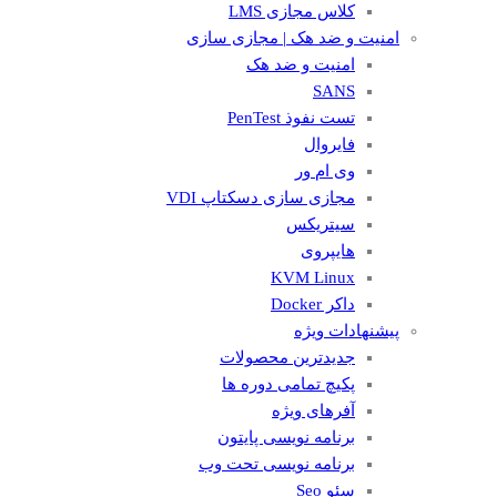
کلاس مجازی LMS
امنیت و ضد هک | مجازی سازی
امنیت و ضد هک
SANS
تست نفوذ PenTest
فایروال
وی ام ور
مجازی سازی دسکتاپ VDI
سیتریکس
هایپروی
KVM Linux
داکر Docker
پیشنهادات ویژه
جدیدترین محصولات
پکیچ تمامی دوره ها
آفرهای ویژه
برنامه نویسی پایتون
برنامه نویسی تحت وب
سئو Seo