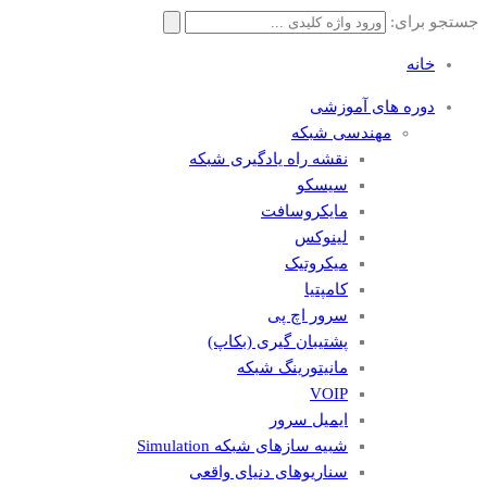
جستجو برای:
خانه
دوره های آموزشی
مهندسی شبکه
نقشه راه یادگیری شبکه
سیسکو
مایکروسافت
لینوکس
میکروتیک
کامپتیا
سرور اچ پی
پشتیبان گیری (بکاپ)
مانيتورينگ شبکه
VOIP
ایمیل سرور
شبیه سازهای شبکه Simulation
سناریوهای دنیای واقعی