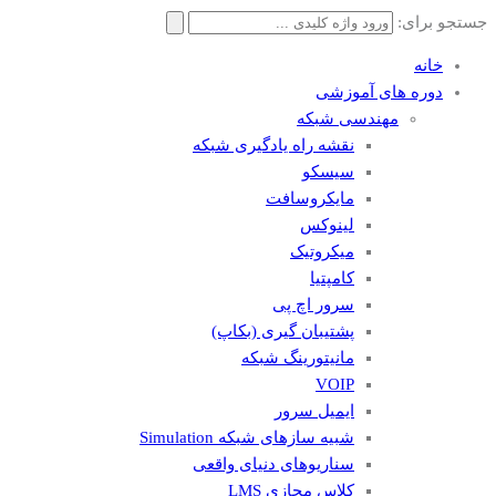
جستجو برای:
خانه
دوره های آموزشی
مهندسی شبکه
نقشه راه یادگیری شبکه
سیسکو
مایکروسافت
لینوکس
میکروتیک
کامپتیا
سرور اچ پی
پشتیبان گیری (بکاپ)
مانيتورينگ شبکه
VOIP
ایمیل سرور
شبیه سازهای شبکه Simulation
سناریوهای دنیای واقعی
کلاس مجازی LMS