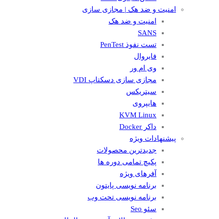
امنیت و ضد هک | مجازی سازی
امنیت و ضد هک
SANS
تست نفوذ PenTest
فایروال
وی ام ور
مجازی سازی دسکتاپ VDI
سیتریکس
هایپروی
KVM Linux
داکر Docker
پیشنهادات ویژه
جدیدترین محصولات
پکیچ تمامی دوره ها
آفرهای ویژه
برنامه نویسی پایتون
برنامه نویسی تحت وب
سئو Seo