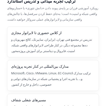
ترکیب تجربه میدانی و تدریس استاندارد
رویکرد آموزشی فرزان بر پایه‌ی پیوند دادن «دانش تئوری» با «سناریوهای
واقعی شبکه و امنیت» است؛ به‌جای حفظ کردن سرفصل‌ها، با چالش‌های
واقعی سازمانی و لابراتوارهای عملی سروکار خواهید داشت.
از کلاس حضوری تا لابراتوار مجازی
تدریس در مجتمع فنی تهران، ایزایران، سایبرتک، کالج مهرپویان و
ده‌ها مجموعه دیگر، در کنار طراحی لابراتوارهای واقعی شبکه،
امنیت، فایروال و دیتاسنتر برای آموزش پروژه‌محور.
مدارک بین‌المللی در کنار تجربه پروژه‌ای
ترکیب مدارک Microsoft، Cisco، VMware، Linux، EC-Council
و… با تجربه اجرا و پشتیبانی شبکه در سازمان‌های دولتی و
خصوصی، داخل و خارج از کشور.
مسیرهای شغلی شفاف