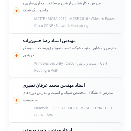
مدرس و کارشناس ارشد زیرساخت، مجازی‌سازی و
مانیتورینگ شبکه
MCITP · MCSA 2012 · MCSE 2016 · VMware Expert ·
Cisco CCNP · Network Monitoring
مهندس استاد رضا حسین‌زاده
مدرس و مشاور امنیت شبکه، تست نفوذ و زیرساخت سیسکو
/ ویندوز
CEH · امنیت وایرلس · Windows Security · Cisco
Routing & VoIP
استاد مهندس محمد عرفان نصیری
مدرس دانشگاه، متخصص شبکه و امنیت و مدرس دوره‌های
مالتی‌مدیا
Network+ · LPIC1/2 · MCSA · MCSE · CCNA · CEH ·
ECSA · PWK
استاد مهندس حمید یوسفی