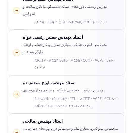
مدرس رسمی دوره‌های شبکه سیسکو، مایکروسافت و
لینوکس
CCNA · CCNP · CCIE (written) · MCSA · LPIC1
استاد مهندس حسین رفیعی خواه
متخصص امنیت شبکه، مجازی سازی و کارشناس ارشد
مایکروسافت
MCITP · MCSA 2012 · MCSE · CCNP · VCP5 · CEH ·
CCP-V
استاد مهندس ایرج مقدم‌زاده
مدرس مباحث تخصصی شبکه، امنیت و مجازی‌سازی
+Network · +Security · CEH · MCITP · VCP6 · CCNA ·
MikroTik MTCNA/MTCTCE/MTCWE
استاد مهندس صالحی
متخصص لینوکس، میکروتیک و سیسکو در پروژه‌های سازمانی