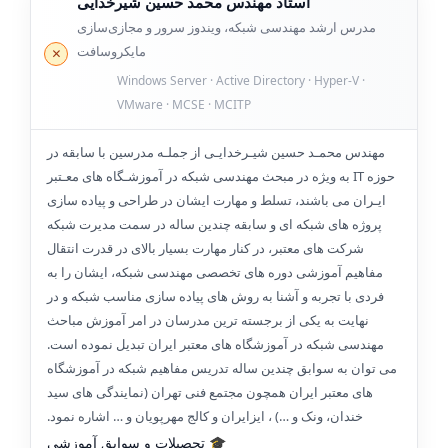
استاد مهندس محمد حسین شیرخدایی
مدرس ارشد مهندسی شبکه، ویندوز سرور و مجازی‌سازی
مایکروسافت
Windows Server · Active Directory · Hyper-V ·
VMware · MCSE · MCITP
مهندس محمـد حسین شیـرخدایـی از جملـه مدرسین با سابقه در
حوزه IT به ویژه در مبحث مهندسی شبکه در آموزشـگاه های معـتبر
ایـران می باشند، تسلط و مهارت ایشان در طراحی و پیاده سازی
پروژه های شبکه ای و سابقه چندین ساله در سمت مدیرت شبکه
شرکت های معتبر، در کنار مهارت بسیار بالای در قدرت انتقال
مفاهیم آموزشی دوره های تخصصی مهندسی شبکه، ایشان را به
فردی با تجربه و آشنا به روش های پیاده سازی مناسب شبکه و در
نهایت به یکی از برجسته ترین مدرسان در امر آموزش مباحث
مهندسی شبکه در آموزشگاه های معتبر ایران تبدیل نموده است.
می توان به سوابق چندین ساله تدریس مفاهیم شبکه در آموزشگاه
های معتبر ایران همچون مجتمع فنی تهران (نمایندگی های سید
خندان، ونک و …) ، ایزایران و کالج مهرپویان و … اشاره نمود.
🎓 تحصیلات و سوابق آموزشی