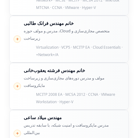
Network+ · MCSE · MCITP · MCSA 2012 · Mikrotik
MTCNA · CCNA · VMware · Hyper-V
خانم مهندس فرانک طالبی
متخصص مجازی‌سازی و Cloud، مدرس و مولف حوزه
زیرساخت
Virtualization · VCP5 · MCITP EA · Cloud Essentials ·
Network+/A+
خانم مهندس فرشته یعقوب‌خانی
مولف و مدرس دوره‌های مجازی‌سازی و زیرساخت
مایکروسافت
MCITP 2008 EA · MCSA 2012 · CCNA · VMware
Workstation · Hyper-V
مهندس میلاد ساعی
مدرس مایکروسافت و امنیت شبکه، با سابقه تدریس
بین‌المللی