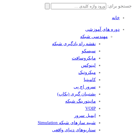
جستجو برای:
خانه
دوره های آموزشی
مهندسی شبکه
نقشه راه یادگیری شبکه
سیسکو
مایکروسافت
لینوکس
میکروتیک
کامپتیا
سرور اچ پی
پشتیبان گیری (بکاپ)
مانيتورينگ شبکه
VOIP
ایمیل سرور
شبیه سازهای شبکه Simulation
سناریوهای دنیای واقعی