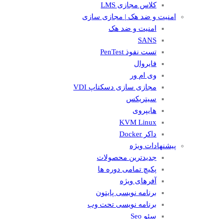
کلاس مجازی LMS
امنیت و ضد هک | مجازی سازی
امنیت و ضد هک
SANS
تست نفوذ PenTest
فایروال
وی ام ور
مجازی سازی دسکتاپ VDI
سیتریکس
هایپروی
KVM Linux
داکر Docker
پیشنهادات ویژه
جدیدترین محصولات
پکیچ تمامی دوره ها
آفرهای ویژه
برنامه نویسی پایتون
برنامه نویسی تحت وب
سئو Seo