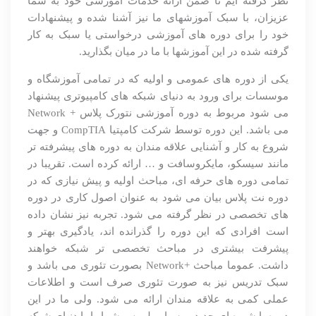
نظر گرفته ایم تا ضمن ارائه خدمات آموزشی خود به شما
عزیزان، با سبک آموزشهای ما نیز آشنا شده و پیشنهادات
خود را برای دوره های آموزشی درخواستی یا سبک به کار
گرفته شده در این آموزشها با ما در میان بگذارید.
یکی از دوره های عمومی و اولیه که در تمامی آموزشگاه و
موسسات برای ورود به دنیای شبکه های کامپیوتری پیشنهاد
می شود مربوط به دوره آموزشی نتورک پلاس + Network
می باشد. این دوره توسط شرکت کامپتیا CompTIA و جهت
شروع به کار و آشنایی علاقه مندان به دوره های پیشرفته تر
مانند سیسکو، مایکروسافت و … ارائه کرده است. تقریبا در
تمامی دوره های حرفه ای، مباحث اولیه و پیش نیازی که در
دوره نت پلاس بیان می شود به عنوان اصول کاری در دوره
های تخصصی در نظر گرفته می شود. تجربه نیز نشان داده
است افرادی که این دوره را گذرانده اند، یادگیری بهتر و
پیشرفت بیشتری در مباحث تخصصی تر شبکه خواهند
داشت. عموما مباحث +Network بصورت تئوری می باشد و
سبک تدریس نیز به صورت تئوری صرف است و اطلاعات
عملی کمی به علاقه مندان ارائه می شود. ولی ما در این
دوره با شیوه ای جدید و بسیار ملموس شما را با دنیای شبکه