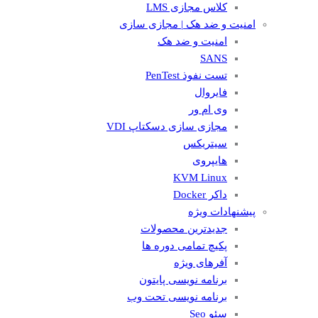
کلاس مجازی LMS
امنیت و ضد هک | مجازی سازی
امنیت و ضد هک
SANS
تست نفوذ PenTest
فایروال
وی ام ور
مجازی سازی دسکتاپ VDI
سیتریکس
هایپروی
KVM Linux
داکر Docker
پیشنهادات ویژه
جدیدترین محصولات
پکیچ تمامی دوره ها
آفرهای ویژه
برنامه نویسی پایتون
برنامه نویسی تحت وب
سئو Seo