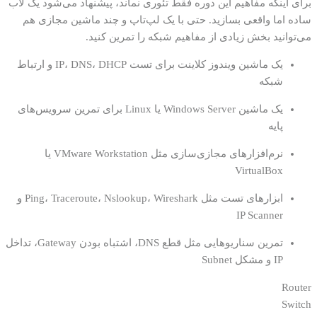
برای اینکه مفاهیم این دوره فقط تئوری نماند، پیشنهاد می‌شود یک لاب
ساده اما واقعی بسازید. حتی با یک لپ‌تاپ و چند ماشین مجازی هم
می‌توانید بخش زیادی از مفاهیم شبکه را تمرین کنید.
یک ماشین ویندوز کلاینت برای تست IP، DNS، DHCP و ارتباط
شبکه
یک ماشین Windows Server یا Linux برای تمرین سرویس‌های
پایه
نرم‌افزارهای مجازی‌سازی مثل VMware Workstation یا
VirtualBox
ابزارهای تست مثل Ping، Traceroute، Nslookup، Wireshark و
IP Scanner
تمرین سناریوهایی مثل قطع DNS، اشتباه بودن Gateway، تداخل
IP و مشکل Subnet
Router
Switch