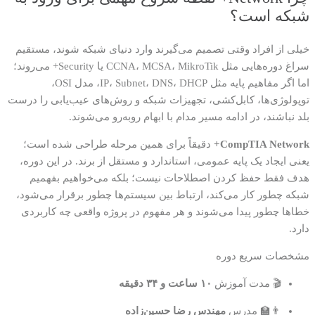
شبکه است؟
خیلی از افراد وقتی تصمیم می‌گیرند وارد دنیای شبکه شوند، مستقیم
سراغ دوره‌هایی مثل CCNA، MCSA، MikroTik یا Security+ می‌روند؛
اما اگر مفاهیم پایه مثل IP، Subnet، DNS، DHCP، مدل OSI،
توپولوژی‌ها، کابل‌کشی، تجهیزات شبکه و روش‌های عیب‌یابی را درست
بلد نباشند، در ادامه مسیر مدام با ابهام روبه‌رو می‌شوند.
CompTIA Network+
دقیقاً برای همین مرحله طراحی شده است؛
یعنی ایجاد یک پایه عمومی، استاندارد و مستقل از برند. در این دوره،
هدف فقط حفظ کردن اصطلاحات نیست؛ بلکه می‌خواهیم بفهمیم
شبکه چطور کار می‌کند، ارتباط بین سیستم‌ها چطور برقرار می‌شود،
خطاها چطور پیدا می‌شوند و هر مفهوم در پروژه واقعی چه کاربردی
دارد.
مشخصات سریع دوره
🎬 مدت آموزش
۱۰ ساعت و ۳۴ دقیقه
👨‍🏫 مدرس
مهندس رضا حسین‌زاده