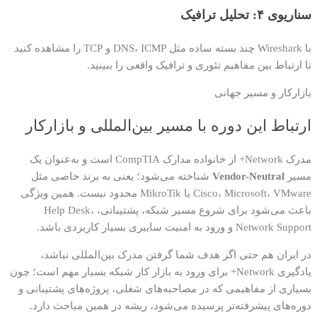
سناریوی ۴: تحلیل ترافیک
با Wireshark چند بسته ساده مثل DNS، ICMP و TCP را مشاهده کنید
تا ارتباط بین مفاهیم تئوری و ترافیک واقعی را ببینید.
بازارکار و مسیر جهانی
ارتباط این دوره با مسیر بین‌المللی و بازارکار
مدرک Network+ از خانواده مدارک CompTIA است و به‌عنوان یک
مسیر
Vendor-Neutral
شناخته می‌شود؛ یعنی به برند خاصی مثل
Cisco، Microsoft، VMware یا MikroTik محدود نیست. همین ویژگی
باعث می‌شود برای شروع مسیر شبکه، پشتیبانی، Help Desk،
Network Support و ورود به امنیت سایبری بسیار کاربردی باشد.
در ایران هم حتی اگر هدف شما گرفتن مدرک بین‌المللی نباشد،
یادگیری Network+ برای ورود به بازار کار شبکه بسیار مهم است؛ چون
بسیاری از مفاهیمی که در مصاحبه‌های شغلی، پروژه‌های پشتیبانی و
دوره‌های پیشرفته‌تر پرسیده می‌شود، ریشه در همین مباحث دارد.