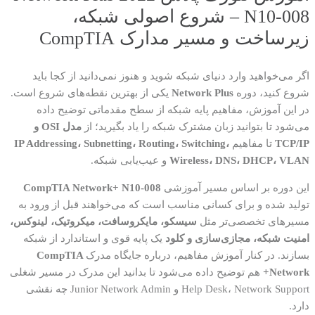
N10-008 – شروع اصولی شبکه،
زیرساخت و مسیر مدارک CompTIA
اگر می‌خواهید وارد دنیای شبکه شوید و هنوز نمی‌دانید از کجا باید
شروع کنید، دوره
Network Plus
یکی از بهترین نقطه‌های شروع است.
در این آموزش، مفاهیم پایه شبکه از سطح مقدماتی توضیح داده
می‌شود تا بتوانید زبان مشترک شبکه را یاد بگیرید؛ از
مدل OSI و
TCP/IP
تا مفاهیم
IP Addressing، Subnetting، Routing، Switching،
Wireless، DNS، DHCP، VLAN
و عیب‌یابی شبکه.
این دوره بر اساس مسیر آموزشی
CompTIA Network+ N10-008
تولید شده و برای کسانی مناسب است که می‌خواهند قبل از ورود به
مسیرهای تخصصی‌تر مثل
سیسکو، مایکروسافت، میکروتیک، لینوکس،
امنیت شبکه، مجازی‌سازی و کلود
یک پایه قوی و استاندارد از شبکه
بسازند. در کنار آموزش مفاهیم، درباره جایگاه مدرک
CompTIA
Network+
هم توضیح داده می‌شود تا بدانید این مدرک در مسیر شغلی
Help Desk، Network Support و Junior Network Admin چه نقشی
دارد.