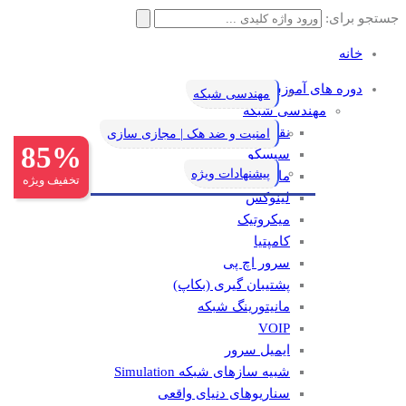
جستجو برای:
خانه
دوره های آموزشی
مهندسی شبکه
مهندسی شبکه
نقشه راه یادگیری شبکه
امنیت و ضد هک | مجازی سازی
85%
سیسکو
پیشنهادات ویژه
مایکروسافت
تخفیف ویژه
لینوکس
میکروتیک
کامپتیا
سرور اچ پی
پشتیبان گیری (بکاپ)
مانيتورينگ شبکه
VOIP
ایمیل سرور
شبیه سازهای شبکه Simulation
سناریوهای دنیای واقعی