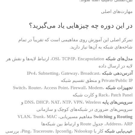
مهارت‌های اصلی
در این دوره چه چیزهایی یاد می‌گیرید؟
تمرکز اصلی این آموزش روی مفاهیمی است که تقریباً در تمام
شاخه‌های شبکه به آن‌ها نیاز دارید.
مدل‌های شبکه
OSI، TCP/IP، Encapsulation، ارتباط لایه‌ها و نقش هر
لایه در ارسال داده
آدرس‌دهی شبکه
IPv4، Subnetting، Gateway، Broadcast،
Private/Public IP و منطق تقسیم شبکه
تجهیزات شبکه
Switch، Router، Access Point، Firewall، Modem،
Rack، Patch Panel و کارت شبکه
سرویس‌های پایه
DNS، DHCP، NAT، NTP، VPN، Wireless و
سرویس‌های ضروری در شبکه‌های کوچک و سازمانی
Routing و Switching
مفاهیم مسیر‌یابی، VLAN، Trunk، MAC
Address، ARP، جدول Route و ارتباط بین شبکه‌ها
عیب‌یابی شبکه
کار با Ping، Traceroute، Ipconfig، Nslookup، بررسی