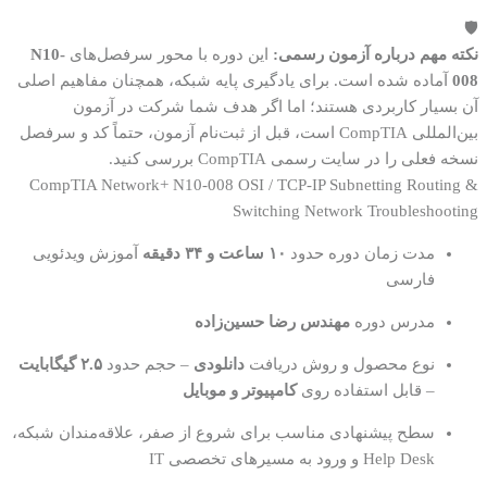
🛡️
نکته مهم درباره آزمون رسمی:
این دوره با محور سرفصل‌های
N10-
008
آماده شده است. برای یادگیری پایه شبکه، همچنان مفاهیم اصلی
آن بسیار کاربردی هستند؛ اما اگر هدف شما شرکت در آزمون
بین‌المللی CompTIA است، قبل از ثبت‌نام آزمون، حتماً کد و سرفصل
نسخه فعلی را در سایت رسمی CompTIA بررسی کنید.
CompTIA Network+
N10-008
OSI / TCP-IP
Subnetting
Routing &
Switching
Network Troubleshooting
مدت زمان دوره
حدود
۱۰ ساعت و ۳۴ دقیقه
آموزش ویدئویی
فارسی
مدرس دوره
مهندس رضا حسین‌زاده
نوع محصول و روش دریافت
دانلودی
– حجم حدود
۲.۵ گیگابایت
– قابل استفاده روی
کامپیوتر و موبایل
سطح پیشنهادی
مناسب برای شروع از صفر، علاقه‌مندان شبکه،
Help Desk و ورود به مسیرهای تخصصی IT