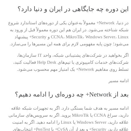
این دوره چه جایگاهی در ایران و دنیا دارد؟
در دنیا، Network+ معمولاً به‌عنوان یکی از دوره‌های استاندارد شروع
شبکه شناخته می‌شود. در ایران هم این دوره معمولاً قبل از ورود به
CCNA، MikroTik، Windows Server، Linux و Security+ پیشنهاد
می‌شود؛ چون پایه مفهومی لازم برای همه این مسیرها را می‌سازد.
اگر بخواهید در شرکت‌های پشتیبانی شبکه، واحد IT سازمان‌ها،
شرکت‌های خدمات کامپیوتری یا تیم‌های Help Desk فعالیت کنید،
تسلط روی مفاهیم Network+ یک امتیاز مهم محسوب می‌شود.
ادامه مسیر
بعد از Network+ چه دوره‌ای را ادامه دهیم؟
ادامه مسیر به هدف شما بستگی دارد. اگر به تجهیزات شبکه علاقه
دارید، سراغ CCNA یا MikroTik بروید. اگر به سرویس‌های سازمانی
علاقه دارید، Windows Server یا Linux را ادامه دهید. اگر به امنیت
علاقه دارید، Security+ و بعد از آن CySA+ یا PenTest+ انتخاب‌های