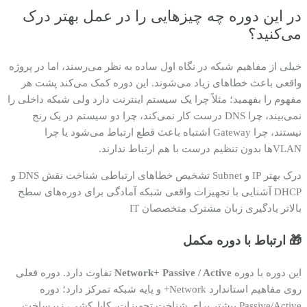
در این دوره چه چیزهایی را در عمل بهتر درک
می‌کنید؟
خیلی از مفاهیم شبکه در نگاه اول ساده به نظر می‌رسند، اما در پروژه
واقعی باعث خطاهای زیاد می‌شوند. این دوره کمک می‌کند پشت هر
مفهوم را بفهمید؛ مثلاً چرا یک سیستم اینترنت دارد ولی شبکه داخلی را
نمی‌بیند، چرا DNS درست کار نمی‌کند، چرا دو سیستم در یک رنج
نیستند، چرا Gateway اشتباه باعث قطع ارتباط می‌شود یا چرا
VLANها بدون تنظیم درست با هم ارتباط ندارند.
درک بهتر IP و Subnet
تشخیص خطاهای ارتباطی
شناخت نقش DNS و
DHCP
آشنایی با تجهیزات واقعی شبکه
آمادگی برای دوره‌های سطح
بالاتر
یادگیری زبان مشترک متخصصان IT
🎁 ارتباط با دوره مکمل
این دوره با دوره
Network+ Passive / Active
تفاوت دارد. دوره فعلی
روی مفاهیم استاندارد Network+ و پایه شبکه تمرکز دارد؛ دوره
Passive/Active بیشتر برای شناخت تجهیزات، کابل‌کشی، زیرساخت