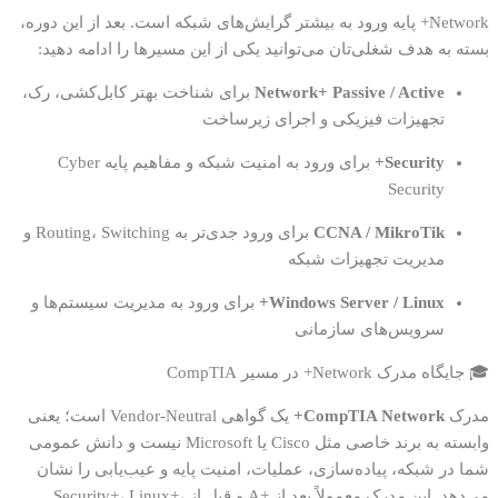
Network+ پایه ورود به بیشتر گرایش‌های شبکه است. بعد از این دوره،
بسته به هدف شغلی‌تان می‌توانید یکی از این مسیرها را ادامه دهید:
Network+ Passive / Active
برای شناخت بهتر کابل‌کشی، رک،
تجهیزات فیزیکی و اجرای زیرساخت
Security+
برای ورود به امنیت شبکه و مفاهیم پایه Cyber
Security
CCNA / MikroTik
برای ورود جدی‌تر به Routing، Switching و
مدیریت تجهیزات شبکه
Windows Server / Linux+
برای ورود به مدیریت سیستم‌ها و
سرویس‌های سازمانی
🎓 جایگاه مدرک Network+ در مسیر CompTIA
مدرک
CompTIA Network+
یک گواهی Vendor-Neutral است؛ یعنی
وابسته به برند خاصی مثل Cisco یا Microsoft نیست و دانش عمومی
شما در شبکه، پیاده‌سازی، عملیات، امنیت پایه و عیب‌یابی را نشان
می‌دهد. این مدرک معمولاً بعد از +A و قبل از Security+، Linux+،