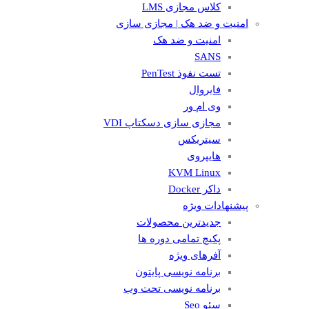
کلاس مجازی LMS
امنیت و ضد هک | مجازی سازی
امنیت و ضد هک
SANS
تست نفوذ PenTest
فایروال
وی ام ور
مجازی سازی دسکتاپ VDI
سیتریکس
هایپروی
KVM Linux
داکر Docker
پیشنهادات ویژه
جدیدترین محصولات
پکیچ تمامی دوره ها
آفرهای ویژه
برنامه نویسی پایتون
برنامه نویسی تحت وب
سئو Seo