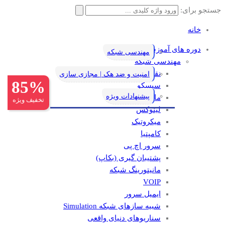
جستجو برای:
خانه
دوره های آموزشی
مهندسی شبکه
مهندسی شبکه
نقشه راه یادگیری شبکه
امنیت و ضد هک | مجازی سازی
85%
سیسکو
پیشنهادات ویژه
مایکروسافت
تخفیف ویژه
لینوکس
میکروتیک
کامپتیا
سرور اچ پی
پشتیبان گیری (بکاپ)
مانيتورينگ شبکه
VOIP
ایمیل سرور
شبیه سازهای شبکه Simulation
سناریوهای دنیای واقعی