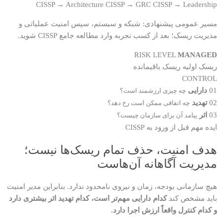
CISSP → Architecture
CISSP → GRC
CISSP → Leadership
مسیر عمومی پیشنهادی: شبکه و سیستم، سپس امنیت عملیاتی و
مدیریت ریسک؛ بعد از کسب تجربه وارد مطالعه جامع CISSP شوید.
RISK LEVEL
MANAGED
ریسک اولیه
ریسک باقیمانده
CONTROL
01
دارایی
چه چیزی ارزشمند است؟
02
تهدید
چه اتفاقی ممکن است رخ دهد؟
03
اثر
پیامد آن برای سازمان چیست؟
ایده مهم قبل از ورود به CISSP
هدف امنیت، حذف تمام ریسک‌ها نیست؛
مدیریت آگاهانه آن‌هاست
هیچ سازمانی بودجه، زمان و نیروی نامحدود ندارد. بنابراین مدیر امنیت
باید مشخص کند
کدام دارایی مهم‌تر است، کدام تهدید اثر بیشتری دارد
و کدام کنترل واقعاً ارزش اجرا دارد.