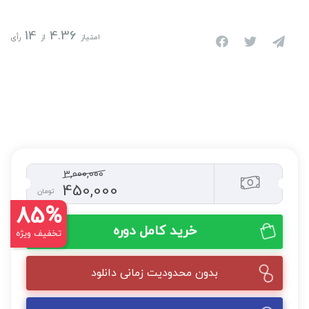
14
4.36
امتیاز
از
رأی
3,000,000
450,000
تومان
85%
خرید کامل دوره
تخفیف ویژه
بدون محدودیت زمانی دانلود