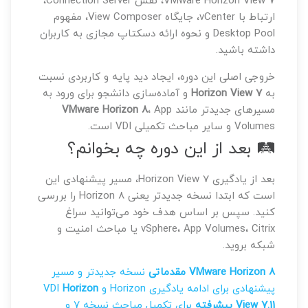
VMware Horizon View 7، نقش Connection Server،
ارتباط با vCenter، جایگاه View Composer، مفهوم
Desktop Pool و نحوه ارائه دسکتاپ مجازی به کاربران
داشته باشید.
خروجی اصلی این دوره، ایجاد دید پایه و کاربردی نسبت
به
Horizon View 7
و آماده‌سازی دانشجو برای ورود به
مسیرهای جدیدتر مانند
، App
VMware Horizon 8
Volumes و سایر مباحث تکمیلی VDI است.
🛤️ بعد از این دوره چه بخوانم؟
بعد از یادگیری Horizon View 7، مسیر پیشنهادی این
است که ابتدا نسخه جدیدتر یعنی Horizon 8 را بررسی
کنید. سپس بر اساس هدف خود می‌توانید سراغ
vSphere، App Volumes، Citrix یا مباحث امنیت و
شبکه بروید.
VMware Horizon 8 مقدماتی
نسخه جدیدتر و مسیر
پیشنهادی برای ادامه یادگیری Horizon و VDI
Horizon
View 7.11 پیشرفته
برای تکمیل مباحث نسخه ۷ و