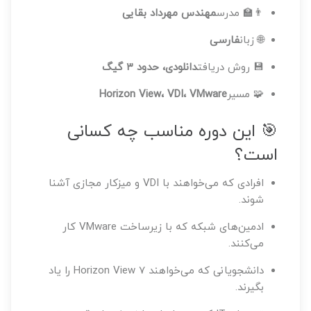
👨‍🏫 مدرس
مهندس مهرداد بقایی
🌐 زبان
فارسی
💾 روش دریافت
دانلودی، حدود ۳ گیگ
🧩 مسیر
Horizon View، VDI، VMware
🎯 این دوره مناسب چه کسانی
است؟
افرادی که می‌خواهند با VDI و میزکار مجازی آشنا
شوند.
ادمین‌های شبکه که با زیرساخت VMware کار
می‌کنند.
دانشجویانی که می‌خواهند Horizon View 7 را یاد
بگیرند.