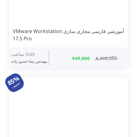
پکیچ تمامی دوره ها
کتاب های تالیفی (چاپی)
آموزشی فارسی مجازی سازی VMware Workstation
کتابهای الکترونیکی
17.5 Pro
جدیدترین محصولات
3:05 ساعت
قیمت
قیمت
945,000
6,300,000
در دست تولید
مهندس رضا حسين زاده
اصلی
فعلی
6,300,000 تومان
945,000 تومان
85%
بود.
است.
تخفیف