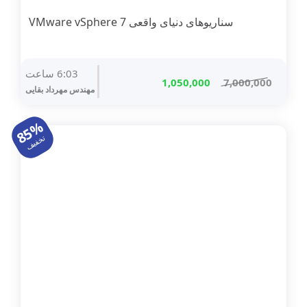
سناریوهای دنیای واقعی VMware vSphere 7
6:03 ساعت
قیمت
قیمت
1,050,000
7,000,000
مهندس مهرداد بقایی
اصلی
فعلی
7,000,000 تومان
1,050,000 تومان
85%
بود.
است.
تخفیف