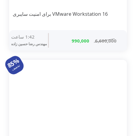
VMware Workstation 16 برای امنیت سایبری
1:42 ساعت
قیمت
قیمت
990,000
6,600,000
مهندس رضا حسين زاده
اصلی
فعلی
6,600,000 تومان
990,000 تومان
85%
بود.
است.
تخفیف