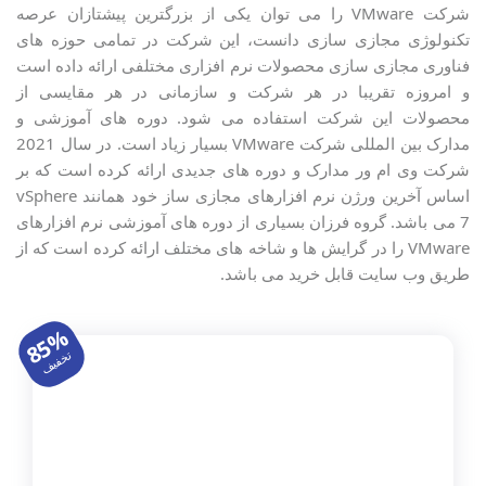
شرکت VMware را می توان یکی از بزرگترین پیشتازان عرصه
مجازی سازی
تکنولوژی مجازی سازی دانست، این شرکت در تمامی حوزه های
کامپتیا
فناوری مجازی سازی محصولات نرم افزاری مختلفی ارائه داده است
و امروزه تقریبا در هر شرکت و سازمانی در هر مقایسی از
Microsoft Web Server IIS
محصولات این شرکت استفاده می شود. دوره های آموزشی و
مدارک بین المللی شرکت VMware بسیار زیاد است. در سال 2021
Veeam
شرکت وی ام ور مدارک و دوره های جدیدی ارائه کرده است که بر
اساس آخرین ورژن نرم افزارهای مجازی ساز خود همانند vSphere
مجازی سازی دسکتاپ VDI
7 می باشد. گروه فرزان بسیاری از دوره های آموزشی نرم افزارهای
شبیه سازهای شبکه Simulation
VMware را در گرایش ها و شاخه های مختلف ارائه کرده است که از
طریق وب سایت قابل خرید می باشد.
تشریح سوالات آزمون بین المللی
KVM Linux
85%
تخفیف
VPN (وی پی ان)
سیستم سنتر System Center
پاورشل PowerShell