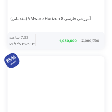
آموزشی فارسی VMware Horizon 8 (مقدماتی)
7:33 ساعت
قیمت
قیمت
1,050,000
7,000,000
مهندس مهرداد بقایی
اصلی
فعلی
7,000,000 تومان
1,050,000 تومان
85%
بود.
است.
تخفیف