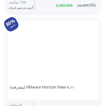
150 ساعت
قیمت
قیمت
2,400,000
16,000,000
گروه مدرسین فرزان
اصلی
فعلی
16,000,000 تومان
2,400,000 تومان
85%
بود.
است.
تخفیف
۷٫۱۱ VMware Horizon View (پیشرفته)
6 ساعت