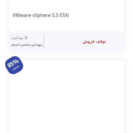
VMware vSphere 5.5 ESXi
8 ساعت
توقف فروش
مهندس محسن اسدی
85%
تخفیف