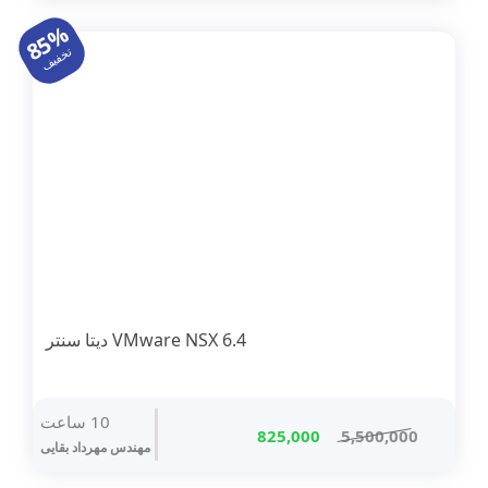
3,000,000 تومان
450,000 تومان
85%
بود.
است.
تخفیف
VMware NSX 6.4 دیتا سنتر
10 ساعت
قیمت
قیمت
825,000
5,500,000
مهندس مهرداد بقایی
اصلی
فعلی
5,500,000 تومان
825,000 تومان