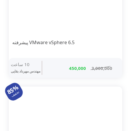
VMware vSphere 6.5 پیشرفته
10 ساعت
قیمت
قیمت
450,000
3,000,000
مهندس مهرداد بقایی
اصلی
فعلی
3,000,000 تومان
450,000 تومان
85%
بود.
است.
تخفیف