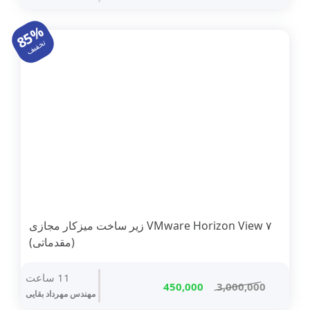
اصلی
فعلی
7,000,000 تومان
1,050,000 تومان
85%
بود.
است.
تخفیف
۷ VMware Horizon View زیر ساخت میزکار مجازی
(مقدماتی)
11 ساعت
قیمت
قیمت
450,000
3,000,000
مهندس مهرداد بقایی
اصلی
فعلی