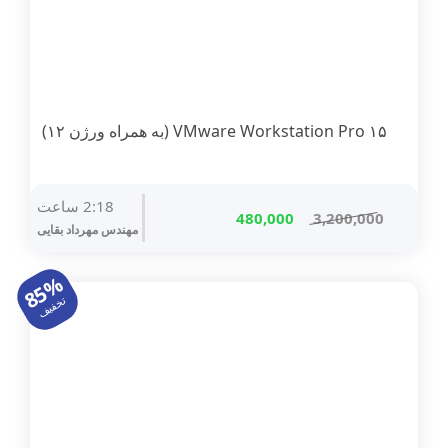
۱۵ VMware Workstation Pro (به همراه ورژن ۱۲)
2:18 ساعت
قیمت
قیمت
480,000
3,200,000
مهندس مهرداد بقایی
اصلی
فعلی
3,200,000 تومان
480,000 تومان
85%
بود.
است.
تخفیف