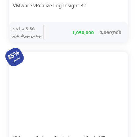
1.VMware vRealize Log Insight 8
3:36 ساعت
قیمت
قیمت
1,050,000
7,000,000
مهندس مهرداد بقایی
اصلی
فعلی
7,000,000 تومان
1,050,000 تومان
85%
بود.
است.
تخفیف