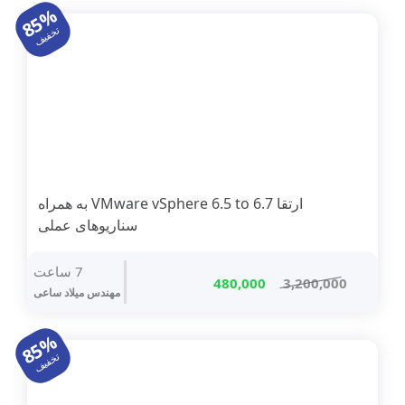
85%
بود.
است.
تخفیف
ارتقا VMware vSphere 6.5 to 6.7 به همراه
سناریوهای عملی
7 ساعت
قیمت
قیمت
480,000
3,200,000
مهندس میلاد ساعی
اصلی
فعلی
3,200,000 تومان
480,000 تومان
85%
بود.
است.
تخفیف