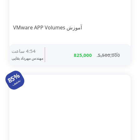
آموزش VMware APP Volumes
4:54 ساعت
قیمت
قیمت
825,000
5,500,000
مهندس مهرداد بقایی
اصلی
فعلی
5,500,000 تومان
825,000 تومان
85%
بود.
است.
تخفیف