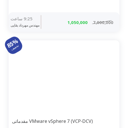
9:25 ساعت
قیمت
قیمت
1,050,000
7,000,000
مهندس مهرداد بقایی
اصلی
فعلی
7,000,000 تومان
1,050,000 تومان
85%
بود.
است.
تخفیف
(VMware vSphere 7 (VCP-DCV مقدماتی