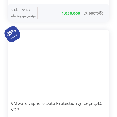
5:18 ساعت
قیمت
قیمت
1,050,000
7,000,000
مهندس مهرداد بقایی
اصلی
فعلی
7,000,000 تومان
1,050,000 تومان
85%
بود.
است.
تخفیف
بکاپ حرفه ای VMware vSphere Data Protection
VDP