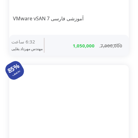
آموزشی فارسی VMware vSAN 7
6:32 ساعت
قیمت
قیمت
1,050,000
7,000,000
مهندس مهرداد بقایی
اصلی
فعلی
7,000,000 تومان
1,050,000 تومان
85%
بود.
است.
تخفیف