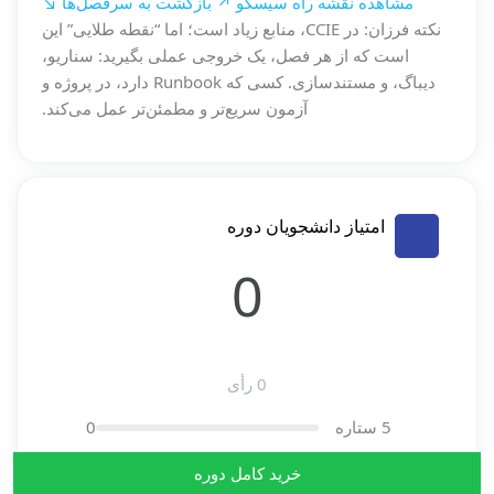
مشاهده نقشه راه سیسکو ↗
بازگشت به سرفصل‌ها ↘
نکته فرزان: در CCIE، منابع زیاد است؛ اما “نقطه طلایی” این
است که از هر فصل، یک خروجی عملی بگیرید: سناریو،
دیباگ، و مستندسازی. کسی که Runbook دارد، در پروژه و
آزمون سریع‌تر و مطمئن‌تر عمل می‌کند.
امتیاز دانشجویان دوره
0
0 رأی
5 ستاره
0
4 ستاره
0
خرید کامل دوره