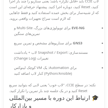
لاب CCIE باید «قابل تکرار» باشد: یعنی سناریو را چند بار اجرا
کنید، Reset کنید، دوباره اجرا کنید. پیشنهاد حرفه‌ای این است
که از شبیه‌ساز برای بخش عمده استفاده کنید و فقط جاهایی
که لازم است سراغ تجهیزات واقعی بروید.
EVE-NG
برای توپولوژی‌های بزرگ، Multi-Site و
تمرین‌های سنگین
GNS3
برای سناریوهای مشخص و تمرین سریع
مستندسازی: Snapshot / Export لاب + یادداشت
تغییرات (Change Log)
برای Automation: یک VM کوچک لینوکس
(Python/Ansible) کنار لاب اضافه کنید
نکته: در سطح CCIE، “لاب خوب” یعنی لابی که بتوانید سریع
Reset کنید و در یک جلسه چند بار تمرین را تکرار کنید.
🎓 ارتباط این دوره با مسیر بین‌المللی
و بازارکار