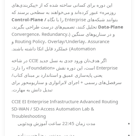
این دوره برای کسانی ساخته شده که از «پیکربندی‌های
روزمره» عبور کرده‌اند و می‌خواهند به سطحی برسند که
بتوانند شبکه‌های Enterprise را با نگاه
Control-Plane /
Data-Plane
تحلیل کنند، تصمیم‌های درست طراحی بگیرند،
و در سناریوهای سنگین (Convergence، Redundancy،
Routing Policy، Overlay/Underlay، Assurance و
Automation) عملکرد قابل اتکا داشته باشند.
اگر هدف‌تان ورود جدی به نسل جدید CCIE در شاخه
Enterprise است، این دوره نقش «Foundation» را دارد:
یعنی پایه‌سازی عمیق و استاندارد بر مبنای کتاب/
سرفصل‌های رسمی + اجرای لابراتواری و سناریومحور برای
تبدیل دانش به مهارت.
CCIE EI
Enterprise Infrastructure
Advanced Routing
SD-WAN / SD-Access
Automation
Lab &
Troubleshooting
مدت زمان
22:45 ساعت آموزش ویدئویی
مدرس
مهندس رضا حسین‌زاده