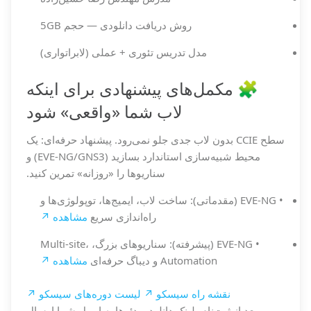
روش دریافت
دانلودی — حجم 5GB
مدل تدریس
تئوری + عملی (لابراتواری)
🧩 مکمل‌های پیشنهادی برای اینکه
لاب شما «واقعی» شود
سطح CCIE بدون لاب جدی جلو نمی‌رود. پیشنهاد حرفه‌ای: یک
محیط شبیه‌سازی استاندارد بسازید (EVE-NG/GNS3) و
سناریوها را «روزانه» تمرین کنید.
•
EVE-NG (مقدماتی): ساخت لاب، ایمیج‌ها، توپولوژی‌ها و
راه‌اندازی سریع
مشاهده ↗
•
EVE-NG (پیشرفته): سناریوهای بزرگ، Multi-site،
Automation و دیباگ حرفه‌ای
مشاهده ↗
نقشه راه سیسکو ↗
لیست دوره‌های سیسکو ↗
بعد از ثبت‌نام، لینک دانلود ویدئوها به ایمیل شما ارسال