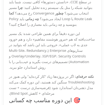
در سطح CCIE، «دانستن دستورها» کافی نیست. شما باید
بتوانید شبکه را مثل یک سیستم زنده تحلیل کنید:
چرا
مسیر
انتخاب می‌شود؟
چطور
Convergence رخ می‌دهد؟
کجا
Route Leak یا Loop ایجاد می‌شود؟
چه زمانی
باید Policy
بنویسید و چه زمانی باید معماری را اصلاح کنید؟
این دوره دقیقاً برای همین طراحی شده: یک مسیر
ساخت‌یافته که هم «مرور هوشمند مفاهیم» دارد و هم «ورود
جدی به لاب عملی». خروجی باید این باشد که بتوانید در
سناریوهای Enterprise (Multi-Site، Redundancy،
Overlay/Underlay، IGP/EGP، Security Controls و
Automation) تصمیم‌های درست بگیرید و عیب‌یابی را با
روش استاندارد جلو ببرید.
نکته حرفه‌ای:
اگر در پروژه‌ها زیاد “کار کرده‌اید” ولی هنوز در
Troubleshooting سنگین کند هستید، این دوره کمک می‌کند
مدل ذهنی‌تان استاندارد شود (فرضیه‌سازی درست + تست
مرحله‌ای + کاهش Blind Spot).
🎯 این دوره مناسب چه کسانی