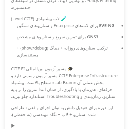
Policy/Filtering، و توانایی دیباگ کردن مشکل در شبکه‌های
چندمسیره.
🧪 لاب پیشنهادی (Level CCIE)
EVE-NG
برای لاب‌های Enterprise و سناریوهای سنگین
GNS3
برای تمرین سریع و سناریوهای مشخص
ترکیب سناریوهای روزانه + دیباگ (show/debug) +
مستندسازی
🎓 مسیر آزمون بین‌المللی CCIE EI
CCIE Enterprise Infrastructure مسیر آزمون رسمی دارد و
بخش عملی آن «Lab Exam» سطح بالاست. پیشنهاد
حرفه‌ای: هم‌زمان با یادگیری، از همان ابتدا تمرین را بر پایه
سناریو، زمان‌بندی و Troubleshooting استاندارد جلو ببرید.
این دوره برای «تبدیل دانش به توان اجرای واقعی» طراحی
شده: سناریو + لاب + نگاه مهندسی (نه حفظی).
▶️