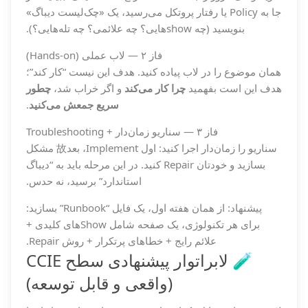
جا به Policy یا رفتار پروتکل می‌رسید، یک «چک‌لیست دیباگ»
بنویسید (چه showهایی؟ چه علائمی؟ چه تله‌هایی؟).
فاز ۲ — لاب عملی (Hands-on)
همان موضوع را در لاب پیاده کنید. هدف این نیست “کار کند”؛
هدف این است بفهمید
چرا کار می‌کند
و اگر خراب شد،
چطور
سریع جمعش می‌کنید
.
فاز ۳ — سناریو زمان‌دار + Troubleshooting
سناریو را زمان‌دار اجرا کنید: اول Implement، بعد故 مشکل
بسازید و خودتان Repair کنید. در این مرحله باید به “دیباگ
استاندارد” برسید، نه حدس.
پیشنهاد: از همان هفته اول، یک فایل “Runbook” بسازید:
برای هر تکنولوژی، یک صفحه شامل Showهای کلیدی +
علائم رایج + خطاهای پرتکرار + روش Repair.
🧪 لابراتوار پیشنهادی سطح CCIE
(واقعی و قابل توسعه)