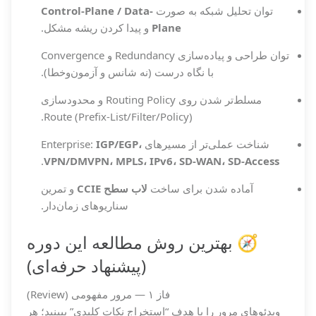
توان تحلیل شبکه به صورت
Control-Plane / Data-
Plane
و پیدا کردن ریشه مشکل.
توان طراحی و پیاده‌سازی Redundancy و Convergence
با نگاه درست (نه شانس و آزمون‌وخطا).
مسلط‌تر شدن روی Routing Policy و محدودسازی
Route (Prefix-List/Filter/Policy).
شناخت عملی‌تر از مسیرهای Enterprise:
IGP/EGP،
.
VPN/DMVPN، MPLS، IPv6، SD-WAN، SD-Access
آماده شدن برای ساخت
لاب سطح CCIE
و تمرین
سناریوهای زمان‌دار.
🧭 بهترین روش مطالعه این دوره
(پیشنهاد حرفه‌ای)
فاز ۱ — مرور مفهومی (Review)
ویدئوهای مرور را با هدف “استخراج نکات کلیدی” ببینید؛ هر