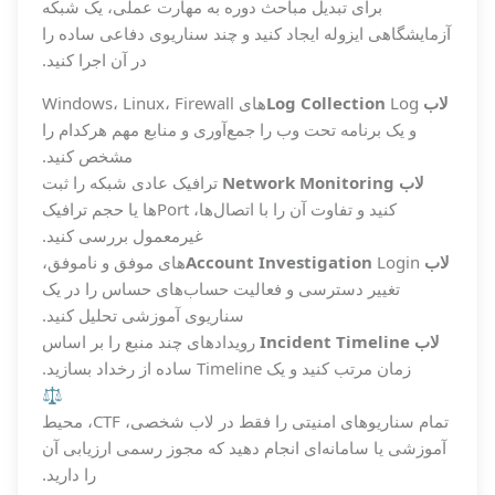
برای تبدیل مباحث دوره به مهارت عملی، یک شبکه
آزمایشگاهی ایزوله ایجاد کنید و چند سناریوی دفاعی ساده را
در آن اجرا کنید.
لاب Log Collection
Logهای Windows، Linux، Firewall
و یک برنامه تحت وب را جمع‌آوری و منابع مهم هرکدام را
مشخص کنید.
لاب Network Monitoring
ترافیک عادی شبکه را ثبت
کنید و تفاوت آن را با اتصال‌ها، Portها یا حجم ترافیک
غیرمعمول بررسی کنید.
لاب Account Investigation
Loginهای موفق و ناموفق،
تغییر دسترسی و فعالیت حساب‌های حساس را در یک
سناریوی آموزشی تحلیل کنید.
لاب Incident Timeline
رویدادهای چند منبع را بر اساس
زمان مرتب کنید و یک Timeline ساده از رخداد بسازید.
⚖️
تمام سناریوهای امنیتی را فقط در لاب شخصی، CTF، محیط
آموزشی یا سامانه‌ای انجام دهید که مجوز رسمی ارزیابی آن
را دارید.