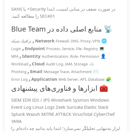
در صورت ضعف در مبانی امنیت، ابتدا Security+ یا SANS
SEC401 را مطالعه کنید.
📡 منابع اصلی داده در Blue Team
Network
🌐
Firewall، DNS، Proxy، VPN و ترافیک شبکه
Endpoint
💻
Process، Service، File، Registry و Login
Identity
👤
Authentication، Role، Permission و MFA
Cloud
☁️
Audit Log، IAM، Storage و Workload
Email
✉️
Message Trace، Attachment و Phishing
Application
🧩
Web Server، API، Database و Error Log
🧰 ابزارها و فناوری‌های پیشنهادی
SIEM
EDR
IDS / IPS
Wireshark
Sysmon
Windows
Event Log
Linux Logs
Zeek
Suricata
Elastic Stack
Splunk
Wazuh
MITRE ATT&CK
VirusTotal
CyberChef
YARA
ابزار به‌تنهایی تحلیلگر نمی‌سازد؛ ابتدا باید بدانید چه داده‌ای را