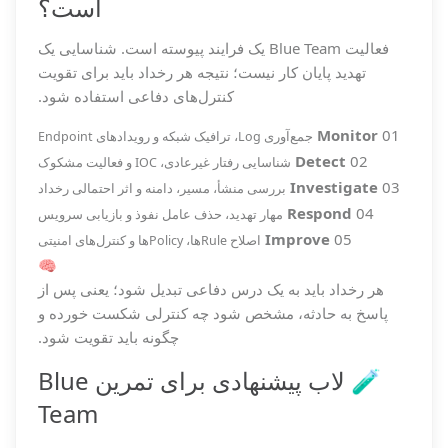
است؟
فعالیت Blue Team یک فرایند پیوسته است. شناسایی یک
تهدید پایان کار نیست؛ نتیجه هر رخداد باید برای تقویت
کنترل‌های دفاعی استفاده شود.
Monitor
01
جمع‌آوری Log، ترافیک شبکه و رویدادهای Endpoint
Detect
02
شناسایی رفتار غیرعادی، IOC و فعالیت مشکوک
Investigate
03
بررسی منشأ، مسیر، دامنه و اثر احتمالی رخداد
Respond
04
مهار تهدید، حذف عامل نفوذ و بازیابی سرویس
Improve
05
اصلاح Ruleها، Policyها و کنترل‌های امنیتی
🧠
هر رخداد باید به یک درس دفاعی تبدیل شود؛ یعنی پس از
پاسخ به حادثه، مشخص شود چه کنترلی شکست خورده و
چگونه باید تقویت شود.
🧪 لاب پیشنهادی برای تمرین Blue
Team