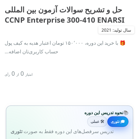
حل و تشریح سوالات آزمون بین المللی
CCNP Enterprise 300-410 ENARSI
🎁 با خرید این دوره، ۱۵۰٬۰۰۰ تومان اعتبار هدیه به کیف پول
حساب کاربری‌تان اضافه…
0
0
امتیاز
از
رأی
📚
نحوه تدریس این دوره
🎓 تئوری
🛠 عملی
تدریس سرفصل‌های این دوره فقط به صورت
تئوری