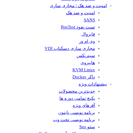
امنیت و ضد هک | مجازی سازی
امنیت و ضد هک
SANS
تست نفوذ PenTest
فایروال
وی ام ور
مجازی سازی دسکتاپ VDI
سیتریکس
هایپروی
KVM Linux
داکر Docker
پیشنهادات ویژه
جدیدترین محصولات
پکیچ تمامی دوره ها
آفرهای ویژه
برنامه نویسی پایتون
برنامه نویسی تحت وب
سئو Seo