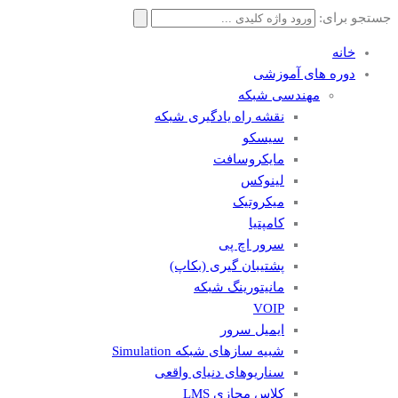
جستجو برای:
خانه
دوره های آموزشی
مهندسی شبکه
نقشه راه یادگیری شبکه
سیسکو
مایکروسافت
لینوکس
میکروتیک
کامپتیا
سرور اچ پی
پشتیبان گیری (بکاپ)
مانيتورينگ شبکه
VOIP
ایمیل سرور
شبیه سازهای شبکه Simulation
سناریوهای دنیای واقعی
کلاس مجازی LMS