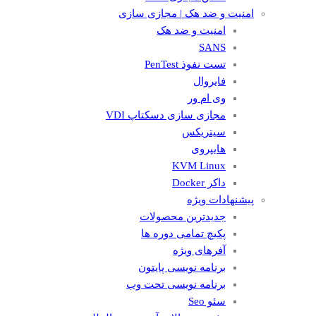
امنیت و ضد هک | مجازی سازی
امنیت و ضد هک
SANS
تست نفوذ PenTest
فایروال
وی ام ور
مجازی سازی دسکتاپ VDI
سیتریکس
هایپروی
KVM Linux
داکر Docker
پیشنهادات ویژه
جدیدترین محصولات
پکیچ تمامی دوره ها
آفرهای ویژه
برنامه نویسی پایتون
برنامه نویسی تحت وب
سئو Seo