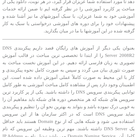
دهد تا مورد استفاده شما عزیزان قرار گیرد، در هر نوبت، دانلود یکی از
مباحث پر کاربرد آموزشی را در نظر گرفته ایم تا ضمن ارائه خدمات
آموزشی خود به شما عزیزان، با سبک آموزشهای ما نیز آشنا شده و
پیشنهادات خود را برای دوره های آموزشی درخواستی یا سبک به کار
گرفته شده در این آموزشها با ما در میان بگذارید.
بعنوان یکی دیگر از آموزش های رایگان قصد داریم پیکربندی DNS
Server 2008R2 را از ابتدا تا تخصصی ترین مباحث در قالب آموزش
تصویری به زبان فارسی ارائه دهیم. در این آموزش نخست مباحث به
صورت تئوری بیان می گردد و سپس به صورت کامل نحوه پیکربندی و
کار با این محیط به صورت کاملاً عملی آموزش داده شده است. این
اطمینان وجود دارد پس از مشاهده کامل مباحث آموزشی به طور کامل
توانایی پیکربندی سرویس DNS را داشته باشید. یکی از پر کاربرد ترین
سرویس های شبکه که هر متخصص دوره های شبکه باید مفاهیم آن را
به خوبی درک نموده باشد و بتواند به بهترین نحو آن را تنظیم و پیکربندی
نماید سرویس DNS است که در اکثر سازمان ها از این سرویس
استفاده می شود و شبکه هایی که از نوع Domain هستند باید حداقل
یک DNS Server داشته باشند. مهم ترین وظیفه این سرویس که نام
کامل آن Domain Naming Service می باشد تبدیل نام به IP Address