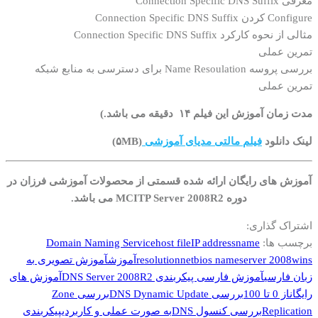
معرفی Connection Specific DNS Suffix
Configure کردن Connection Specific DNS Suffix
مثالی از نحوه کارکرد Connection Specific DNS Suffix
تمرین عملی
بررسی پروسه Name Resoulation برای دسترسی به منابع شبکه
تمرین عملی
مدت زمان آموزش این فیلم ۱۴ دقیقه می باشد.)
لینک دانلود
فیلم مالتی مدیای آموزشی
(۵MB)
آموزش های رایگان ارائه شده قسمتی از محصولات آموزشی فرزان در
دوره MCITP Server 2008R2 می باشد.
اشتراک گذاری:
برچسب ها:
name
IP address
host file
Domain Naming Service
wins
server 2008
netbios name
resolution
آموزش
آموزش تصویری به
زبان فارسی
آموزش فارسی پیکربندی DNS Server 2008R2
آموزش های
رایگان
از 0 تا 100
بررسی DNS Dynamic Update
بررسی Zone
Replication
بررسی کنسول DNS
به صورت عملی و کاربردی
پیکربندی