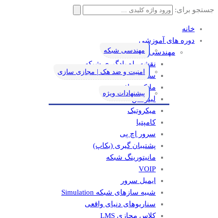
جستجو برای:
خانه
دوره های آموزشی
مهندسی شبکه
مهندسی شبکه
نقشه راه یادگیری شبکه
امنیت و ضد هک | مجازی سازی
سیسکو
مایکروسافت
پیشنهادات ویژه
لینوکس
میکروتیک
کامپتیا
سرور اچ پی
پشتیبان گیری (بکاپ)
مانيتورينگ شبکه
VOIP
ایمیل سرور
شبیه سازهای شبکه Simulation
سناریوهای دنیای واقعی
کلاس مجازی LMS