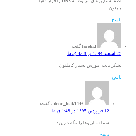
لطفا سناریوهای مربوط به DNS را قرار دهید
ممنون
پاسخ
farshid
گفت:
23 اسفند 1394 در 4:08 ق.ظ
تشکر بابت اموزش بسیار کاملتون
پاسخ
adnan_beik1446
گفت:
12 فروردین 1395 در 1:48 ق.ظ
شما سناریوها را مگه دارین؟
پاسخ