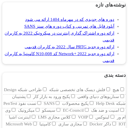
نوشته‌های تازه
دوره های جدیدی که در مهرماه 1404 ارائه می شود
آپلود فایل های تمرینی و کتاب دوره های سنز SANS
ارائه دوره اشتراک گذاری اینترنت در میکروتیک 2022 به کاربران
قدیمی
ارائه دوره جدید PRTG سال 2022 به کاربران قدیمی
ارائه دوره جدید Network+ 2022 کد N10-008 کامپتیا به کاربران
قدیمی
دسته بندی
هیچ
فلش دیسک های تخصصی شبکه
طراحی شبکه Design
سناریوهای دنیای واقعی
پکیج ورود به بازار کار
پشتیبان
شبکه Help Desk
پکیچ محصولات
SANS
تست نفوذ PenTest
امنیت و ضد هک
EC-Council
سیسکو
میکروتیک
وی
ام ور
لینوکس
VOIP
کلاس مجازی LMS
اینترنت اشیا
IOT
داکر Docker
مجازی سازی
کامپتیا
Microsoft Web