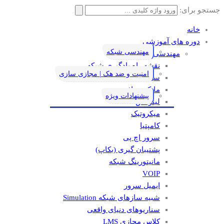
جستجو برای:
خانه
دوره های آموزشی
مهندسی شبکه
مهندسی شبکه
نقشه راه یادگیری شبکه
امنیت و ضد هک | مجازی سازی
سیسکو
مایکروسافت
پیشنهادات ویژه
لینوکس
میکروتیک
کامپتیا
سرور اچ پی
پشتیبان گیری (بکاپ)
مانيتورينگ شبکه
VOIP
ایمیل سرور
شبیه سازهای شبکه Simulation
سناریوهای دنیای واقعی
کلاس مجازی LMS