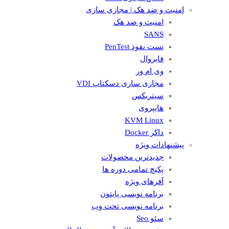
امنیت و ضد هک | مجازی سازی
امنیت و ضد هک
SANS
تست نفوذ PenTest
فایروال
وی ام ور
مجازی سازی دسکتاپ VDI
سیتریکس
هایپروی
KVM Linux
داکر Docker
پیشنهادات ویژه
جدیدترین محصولات
پکیچ تمامی دوره ها
آفرهای ویژه
برنامه نویسی پایتون
برنامه نویسی تحت وب
سئو Seo