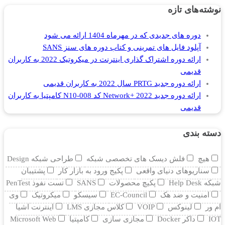
نوشته‌های تازه
دوره های جدیدی که در مهرماه 1404 ارائه می شود
آپلود فایل های تمرینی و کتاب دوره های سنز SANS
ارائه دوره اشتراک گذاری اینترنت در میکروتیک 2022 به کاربران
قدیمی
ارائه دوره جدید PRTG سال 2022 به کاربران قدیمی
ارائه دوره جدید Network+ 2022 کد N10-008 کامپتیا به کاربران
قدیمی
دسته بندی
هیچ
فلش دیسک های تخصصی شبکه
طراحی شبکه Design
سناریوهای دنیای واقعی
پکیج ورود به بازار کار
پشتیبان
شبکه Help Desk
پکیچ محصولات
SANS
تست نفوذ PenTest
امنیت و ضد هک
EC-Council
سیسکو
میکروتیک
وی
ام ور
لینوکس
VOIP
کلاس مجازی LMS
اینترنت اشیا
IOT
داکر Docker
مجازی سازی
کامپتیا
Microsoft Web