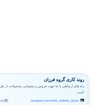
روند کاری گروه فرزان
راه های ارتباطی با ما جهت فروش و پشتیبانی محصولات از طری
است:
com
instagram.com/modir_shabake_farzan