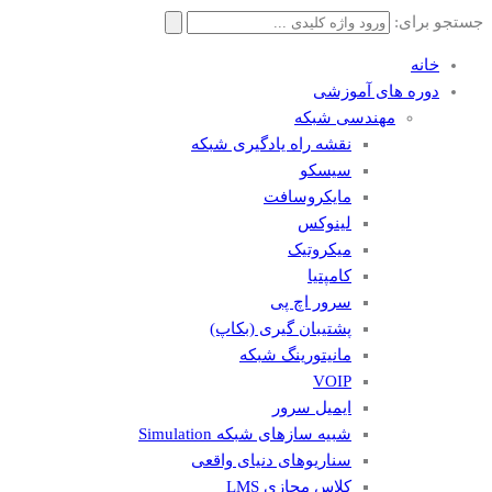
جستجو برای:
خانه
دوره های آموزشی
مهندسی شبکه
نقشه راه یادگیری شبکه
سیسکو
مایکروسافت
لینوکس
میکروتیک
کامپتیا
سرور اچ پی
پشتیبان گیری (بکاپ)
مانيتورينگ شبکه
VOIP
ایمیل سرور
شبیه سازهای شبکه Simulation
سناریوهای دنیای واقعی
کلاس مجازی LMS