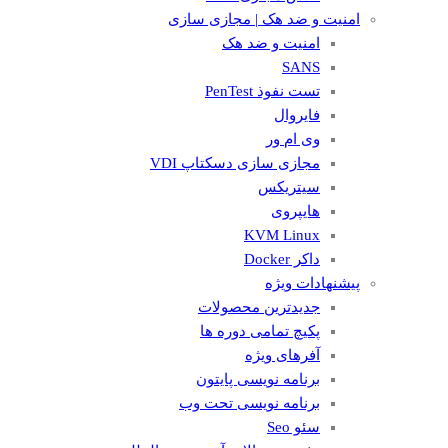
امنیت و ضد هک | مجازی سازی
امنیت و ضد هک
SANS
تست نفوذ PenTest
فایروال
وی ام ور
مجازی سازی دسکتاپ VDI
سیتریکس
هایپروی
KVM Linux
داکر Docker
پیشنهادات ویژه
جدیدترین محصولات
پکیچ تمامی دوره ها
آفرهای ویژه
برنامه نویسی پایتون
برنامه نویسی تحت وب
سئو Seo