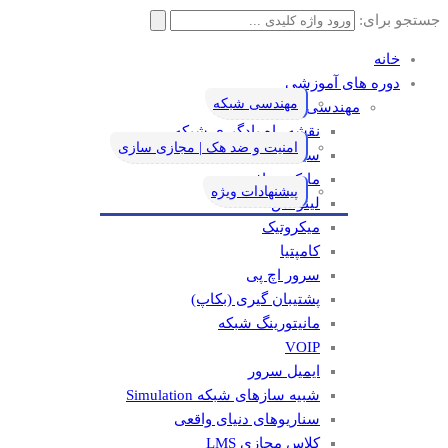
جستجو برای:
خانه
دوره های آموزشی
مهندسی شبکه
مهندسی شبکه
نقشه راه یادگیری شبکه
امنیت و ضد هک | مجازی سازی
سیسکو
مایکروسافت
پیشنهادات ویژه
لینوکس
میکروتیک
کامپتیا
سرور اچ پی
پشتیبان گیری (بکاپ)
مانيتورينگ شبکه
VOIP
ایمیل سرور
شبیه سازهای شبکه Simulation
سناریوهای دنیای واقعی
کلاس مجازی LMS