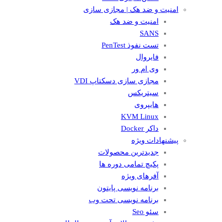
امنیت و ضد هک | مجازی سازی
امنیت و ضد هک
SANS
تست نفوذ PenTest
فایروال
وی ام ور
مجازی سازی دسکتاپ VDI
سیتریکس
هایپروی
KVM Linux
داکر Docker
پیشنهادات ویژه
جدیدترین محصولات
پکیچ تمامی دوره ها
آفرهای ویژه
برنامه نویسی پایتون
برنامه نویسی تحت وب
سئو Seo