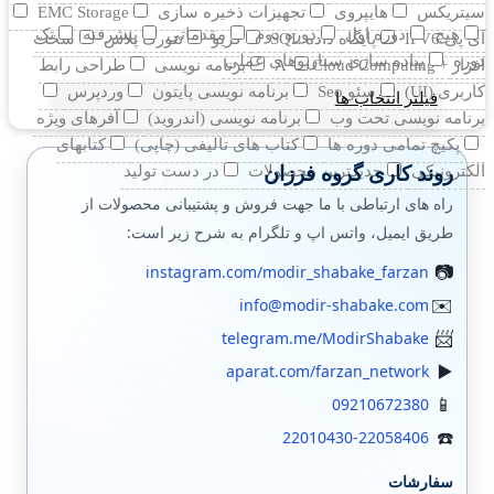
سیتریکس
هایپروی
تجهیزات ذخیره سازی
EMC Storage
هیچ
دوره اول
دوره دوم
مقدماتی
پیشرفته
تک
آی پی IPV6
پایگاه داده SQL
کریو
نتورک پلاس
سخت
دوره
پیاده سازی سناریوهای عملی
افزار +A
Cloud Computing
برنامه نویسی
طراحی رابط
کاربری (UI)
سئو Seo
برنامه نویسی پایتون
وردپرس
فیلتر انتخاب ها
برنامه نویسی تحت وب
برنامه نویسی (اندروید)
آفرهای ویژه
پکیچ تمامی دوره ها
کتاب های تالیفی (چاپی)
کتابهای
روند کاری گروه فرزان
الکترونیکی
جدیدترین محصولات
در دست تولید
راه های ارتباطی با ما جهت فروش و پشتیبانی محصولات از
طریق ایمیل، واتس اپ و تلگرام به شرح زیر است:
instagram.com/modir_shabake_farzan
info@modir-shabake.com
telegram.me/ModirShabake
aparat.com/farzan_network
09210672380
22010430-22058406
سفارشات