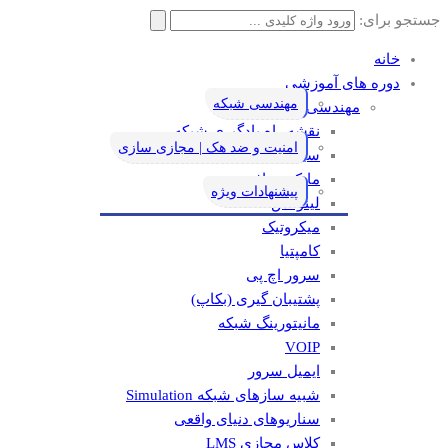
جستجو برای:
خانه
دوره های آموزشی
مهندسی شبکه
مهندسی شبکه
نقشه راه یادگیری شبکه
امنیت و ضد هک | مجازی سازی
سیسکو
مایکروسافت
پیشنهادات ویژه
لینوکس
میکروتیک
کامپتیا
سرور اچ پی
پشتیبان گیری (بکاپ)
مانيتورينگ شبکه
VOIP
ایمیل سرور
شبیه سازهای شبکه Simulation
سناریوهای دنیای واقعی
کلاس مجازی LMS