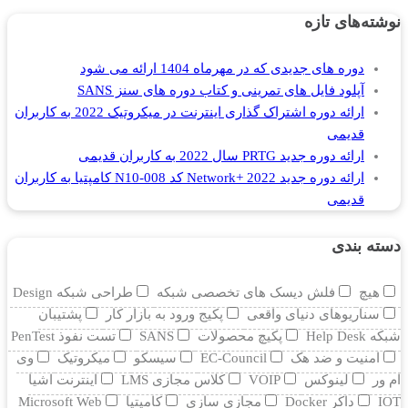
نوشته‌های تازه
دوره های جدیدی که در مهرماه 1404 ارائه می شود
آپلود فایل های تمرینی و کتاب دوره های سنز SANS
ارائه دوره اشتراک گذاری اینترنت در میکروتیک 2022 به کاربران
قدیمی
ارائه دوره جدید PRTG سال 2022 به کاربران قدیمی
ارائه دوره جدید Network+ 2022 کد N10-008 کامپتیا به کاربران
قدیمی
دسته بندی
هیچ
فلش دیسک های تخصصی شبکه
طراحی شبکه Design
سناریوهای دنیای واقعی
پکیج ورود به بازار کار
پشتیبان
شبکه Help Desk
پکیچ محصولات
SANS
تست نفوذ PenTest
امنیت و ضد هک
EC-Council
سیسکو
میکروتیک
وی
ام ور
لینوکس
VOIP
کلاس مجازی LMS
اینترنت اشیا
IOT
داکر Docker
مجازی سازی
کامپتیا
Microsoft Web