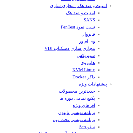
امنیت و ضد هک | مجازی سازی
امنیت و ضد هک
SANS
تست نفوذ PenTest
فایروال
وی ام ور
مجازی سازی دسکتاپ VDI
سیتریکس
هایپروی
KVM Linux
داکر Docker
پیشنهادات ویژه
جدیدترین محصولات
پکیچ تمامی دوره ها
آفرهای ویژه
برنامه نویسی پایتون
برنامه نویسی تحت وب
سئو Seo