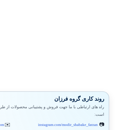
روند کاری گروه فرزان
راه های ارتباطی با ما جهت فروش و پشتیبانی محصولات از طری
است:
com
instagram.com/modir_shabake_farzan