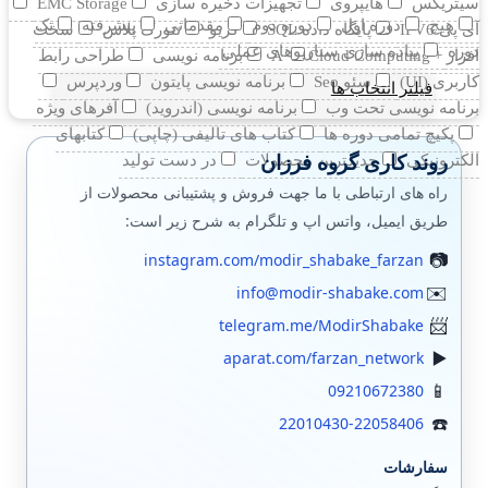
سیتریکس
هایپروی
تجهیزات ذخیره سازی
EMC Storage
هیچ
دوره اول
دوره دوم
مقدماتی
پیشرفته
تک
آی پی IPV6
پایگاه داده SQL
کریو
نتورک پلاس
سخت
دوره
پیاده سازی سناریوهای عملی
افزار +A
Cloud Computing
برنامه نویسی
طراحی رابط
کاربری (UI)
سئو Seo
برنامه نویسی پایتون
وردپرس
فیلتر انتخاب ها
برنامه نویسی تحت وب
برنامه نویسی (اندروید)
آفرهای ویژه
پکیچ تمامی دوره ها
کتاب های تالیفی (چاپی)
کتابهای
روند کاری گروه فرزان
الکترونیکی
جدیدترین محصولات
در دست تولید
راه های ارتباطی با ما جهت فروش و پشتیبانی محصولات از
طریق ایمیل، واتس اپ و تلگرام به شرح زیر است:
instagram.com/modir_shabake_farzan
info@modir-shabake.com
telegram.me/ModirShabake
aparat.com/farzan_network
09210672380
22010430-22058406
سفارشات