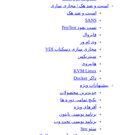
امنیت و ضد هک | مجازی سازی
امنیت و ضد هک
SANS
تست نفوذ PenTest
فایروال
وی ام ور
مجازی سازی دسکتاپ VDI
سیتریکس
هایپروی
KVM Linux
داکر Docker
پیشنهادات ویژه
جدیدترین محصولات
پکیچ تمامی دوره ها
آفرهای ویژه
برنامه نویسی پایتون
برنامه نویسی تحت وب
سئو Seo