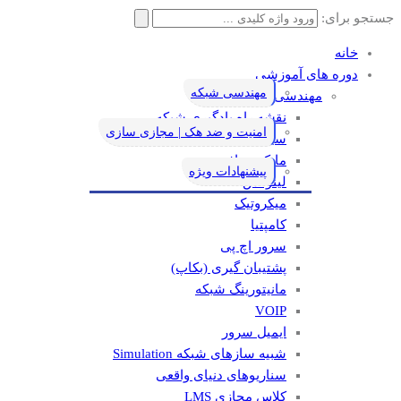
جستجو برای:
خانه
دوره های آموزشی
مهندسی شبکه
مهندسی شبکه
نقشه راه یادگیری شبکه
امنیت و ضد هک | مجازی سازی
سیسکو
مایکروسافت
پیشنهادات ویژه
لینوکس
میکروتیک
کامپتیا
سرور اچ پی
پشتیبان گیری (بکاپ)
مانيتورينگ شبکه
VOIP
ایمیل سرور
شبیه سازهای شبکه Simulation
سناریوهای دنیای واقعی
کلاس مجازی LMS