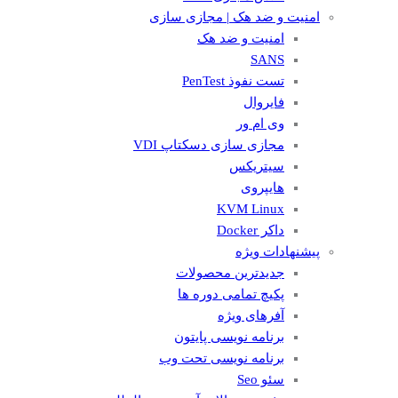
امنیت و ضد هک | مجازی سازی
امنیت و ضد هک
SANS
تست نفوذ PenTest
فایروال
وی ام ور
مجازی سازی دسکتاپ VDI
سیتریکس
هایپروی
KVM Linux
داکر Docker
پیشنهادات ویژه
جدیدترین محصولات
پکیچ تمامی دوره ها
آفرهای ویژه
برنامه نویسی پایتون
برنامه نویسی تحت وب
سئو Seo