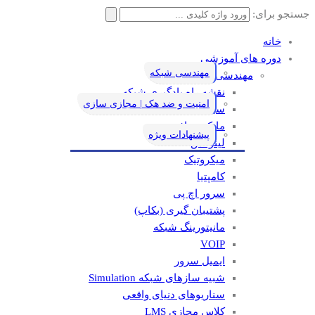
جستجو برای:
خانه
دوره های آموزشی
مهندسی شبکه
مهندسی شبکه
نقشه راه یادگیری شبکه
امنیت و ضد هک | مجازی سازی
سیسکو
مایکروسافت
پیشنهادات ویژه
لینوکس
میکروتیک
کامپتیا
سرور اچ پی
پشتیبان گیری (بکاپ)
مانيتورينگ شبکه
VOIP
ایمیل سرور
شبیه سازهای شبکه Simulation
سناریوهای دنیای واقعی
کلاس مجازی LMS