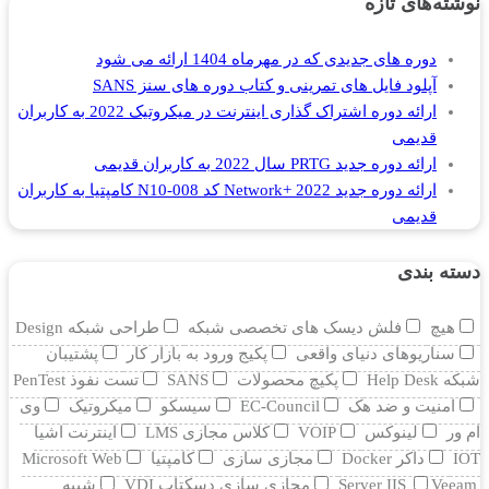
نوشته‌های تازه
دوره های جدیدی که در مهرماه 1404 ارائه می شود
آپلود فایل های تمرینی و کتاب دوره های سنز SANS
ارائه دوره اشتراک گذاری اینترنت در میکروتیک 2022 به کاربران
قدیمی
ارائه دوره جدید PRTG سال 2022 به کاربران قدیمی
ارائه دوره جدید Network+ 2022 کد N10-008 کامپتیا به کاربران
قدیمی
دسته بندی
هیچ
فلش دیسک های تخصصی شبکه
طراحی شبکه Design
سناریوهای دنیای واقعی
پکیج ورود به بازار کار
پشتیبان
شبکه Help Desk
پکیچ محصولات
SANS
تست نفوذ PenTest
امنیت و ضد هک
EC-Council
سیسکو
میکروتیک
وی
ام ور
لینوکس
VOIP
کلاس مجازی LMS
اینترنت اشیا
IOT
داکر Docker
مجازی سازی
کامپتیا
Microsoft Web
Veeam
Server IIS
مجازی سازی دسکتاپ VDI
شبیه