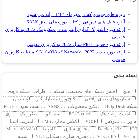
دوره های جدیدی که در مهرماه 1404 ارائه می شود
آپلود فایل های تمرینی و کتاب دوره های سنز SANS
ارائه دوره اشتراک گذاری اینترنت در میکروتیک 2022 به کاربران
قدیمی
ارائه دوره جدید PRTG سال 2022 به کاربران قدیمی
ارائه دوره جدید Network+ 2022 کد N10-008 کامپتیا به کاربران
قدیمی
دسته بندی
هیچ
فلش دیسک های تخصصی شبکه
طراحی شبکه Design
سناریوهای دنیای واقعی
پکیج ورود به بازار کار
پشتیبان
شبکه Help Desk
پکیچ محصولات
SANS
تست نفوذ PenTest
امنیت و ضد هک
EC-Council
سیسکو
میکروتیک
وی
ام ور
لینوکس
VOIP
کلاس مجازی LMS
اینترنت اشیا
IOT
داکر Docker
مجازی سازی
کامپتیا
Microsoft Web
Veeam
Server IIS
مجازی سازی دسکتاپ VDI
شبیه