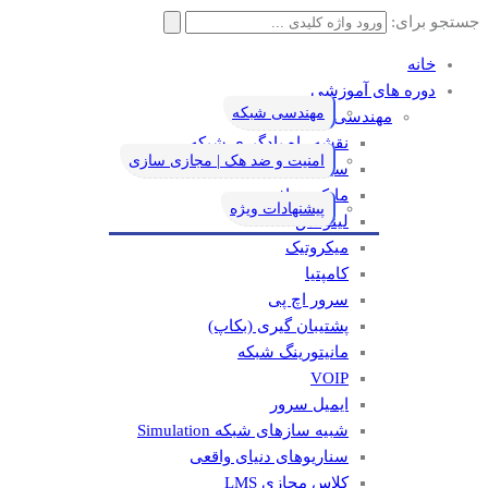
جستجو برای:
خانه
دوره های آموزشی
مهندسی شبکه
مهندسی شبکه
نقشه راه یادگیری شبکه
امنیت و ضد هک | مجازی سازی
سیسکو
مایکروسافت
پیشنهادات ویژه
لینوکس
میکروتیک
کامپتیا
سرور اچ پی
پشتیبان گیری (بکاپ)
مانيتورينگ شبکه
VOIP
ایمیل سرور
شبیه سازهای شبکه Simulation
سناریوهای دنیای واقعی
کلاس مجازی LMS