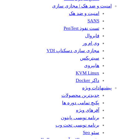
امنیت و ضد هک | مجازی سازی
امنیت و ضد هک
SANS
تست نفوذ PenTest
فایروال
وی ام ور
مجازی سازی دسکتاپ VDI
سیتریکس
هایپروی
KVM Linux
داکر Docker
پیشنهادات ویژه
جدیدترین محصولات
پکیچ تمامی دوره ها
آفرهای ویژه
برنامه نویسی پایتون
برنامه نویسی تحت وب
سئو Seo