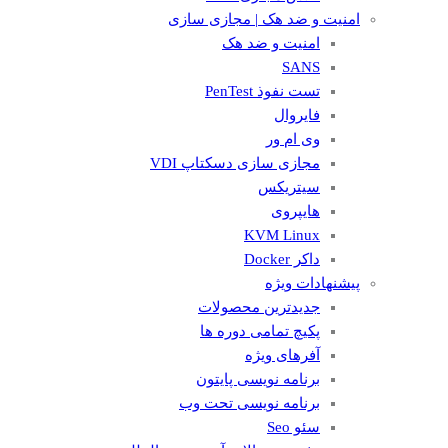
امنیت و ضد هک | مجازی سازی
امنیت و ضد هک
SANS
تست نفوذ PenTest
فایروال
وی ام ور
مجازی سازی دسکتاپ VDI
سیتریکس
هایپروی
KVM Linux
داکر Docker
پیشنهادات ویژه
جدیدترین محصولات
پکیچ تمامی دوره ها
آفرهای ویژه
برنامه نویسی پایتون
برنامه نویسی تحت وب
سئو Seo