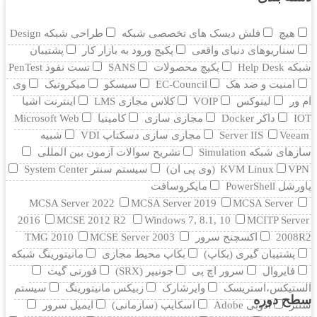
هیچ
فلش دیسک های تخصصی شبکه
طراحی شبکه Design
سناریوهای دنیای واقعی
پکیج ورود به بازار کار
پشتیبان
شبکه Help Desk
پکیچ محصولات
SANS
تست نفوذ PenTest
امنیت و ضد هک
EC-Council
سیسکو
میکروتیک
وی
ام ور
لینوکس
VOIP
کلاس مجازی LMS
اینترنت اشیا
IOT
داکر Docker
مجازی سازی
کامپتیا
Microsoft Web
Veeam
Server IIS
مجازی سازی دسکتاپ VDI
شبیه
سازهای شبکه Simulation
تشریح سوالات آزمون بین المللی
VPN (وی پی ان)
KVM Linux
سیستم سنتر System Center
پاورشل PowerShell
مایکروسافت
MCSA Server 2022
MCSA Server 2019
MCSA Server
2016
MCSE 2012 R2
Windows 7, 8.1, 10
MCITP Server
2008R2
اکسچنج سرور
MCSE Server 2003
TMG 2010
پشتیبان گیری (بکاپ)
بکاپ محیط مجازی
مانيتورينگ شبکه
فایروال
سرور اچ پی
جونیپر (SRX)
فورتی گیت
الستیکس،استریسک
وایرشارک
زبیکس مانیتورینگ
سیستم
سطح دوره
سنتر
ادوبی Adobe
اسکایپ (سازمانی)
ایمیل سرور