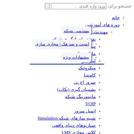
جستجو برای:
خانه
دوره های آموزشی
مهندسی شبکه
مهندسی شبکه
نقشه راه یادگیری شبکه
امنیت و ضد هک | مجازی سازی
سیسکو
مایکروسافت
پیشنهادات ویژه
لینوکس
میکروتیک
کامپتیا
سرور اچ پی
پشتیبان گیری (بکاپ)
مانيتورينگ شبکه
VOIP
ایمیل سرور
شبیه سازهای شبکه Simulation
سناریوهای دنیای واقعی
کلاس مجازی LMS