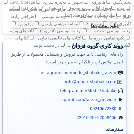
سیتریکس
هایپروی
تجهیزات ذخیره سازی
EMC Storage
هیچ
دوره اول
دوره دوم
مقدماتی
پیشرفته
تک
آی پی IPV6
پایگاه داده SQL
کریو
نتورک پلاس
سخت
دوره
پیاده سازی سناریوهای عملی
افزار +A
Cloud Computing
برنامه نویسی
طراحی رابط
کاربری (UI)
سئو Seo
برنامه نویسی پایتون
وردپرس
فیلتر انتخاب ها
برنامه نویسی تحت وب
برنامه نویسی (اندروید)
آفرهای ویژه
پکیچ تمامی دوره ها
کتاب های تالیفی (چاپی)
کتابهای
روند کاری گروه فرزان
الکترونیکی
جدیدترین محصولات
در دست تولید
راه های ارتباطی با ما جهت فروش و پشتیبانی محصولات از طریق
ایمیل، واتس اپ و تلگرام به شرح زیر است:
instagram.com/modir_shabake_farzan
info@modir-shabake.com
telegram.me/ModirShabake
aparat.com/farzan_network
09210672380
22010430-22058406
سفارشات