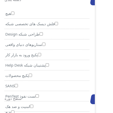
هیچ
فلش دیسک های تخصصی شبکه
طراحی شبکه Design
سناریوهای دنیای واقعی
پکیج ورود به بازار کار
پشتیبان شبکه Help Desk
پکیچ محصولات
SANS
تست نفوذ PenTest
سطح دوره
امنیت و ضد هک
هیچ