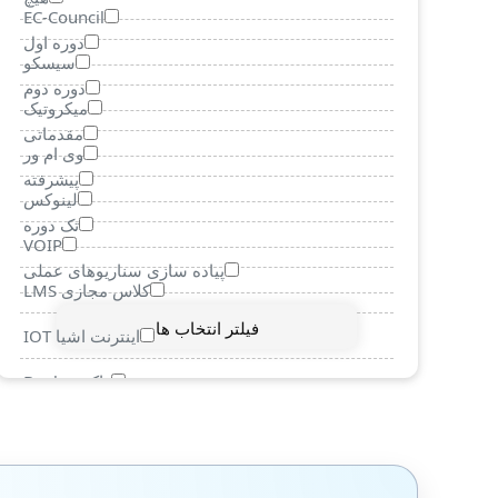
EC-Council
دوره اول
سیسکو
دوره دوم
میکروتیک
مقدماتی
وی ام ور
پیشرفته
لینوکس
تک دوره
VOIP
پیاده سازی سناریوهای عملی
کلاس مجازی LMS
فیلتر انتخاب ها
اینترنت اشیا IOT
داکر Docker
مجازی سازی
کامپتیا