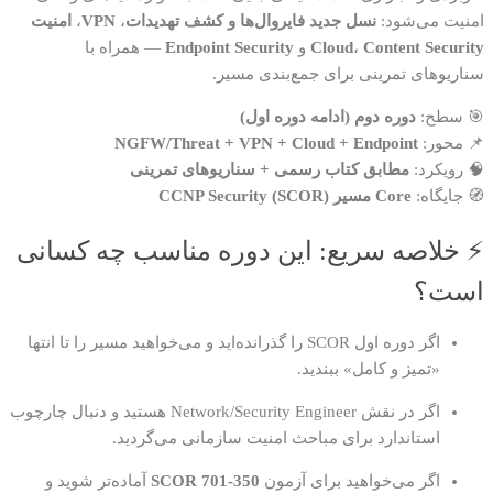
امنیت می‌شود:
نسل جدید فایروال‌ها و کشف تهدیدات
،
VPN
،
امنیت
Content Security
،
Cloud
و
Endpoint Security
— همراه با
سناریوهای تمرینی برای جمع‌بندی مسیر.
🎯 سطح:
دوره دوم (ادامه دوره اول)
📌 محور:
NGFW/Threat + VPN + Cloud + Endpoint
🧠 رویکرد:
مطابق کتاب رسمی + سناریوهای تمرینی
🧭 جایگاه:
Core مسیر CCNP Security (SCOR)
⚡ خلاصه سریع: این دوره مناسب چه کسانی
است؟
اگر دوره اول SCOR را گذرانده‌اید و می‌خواهید مسیر را تا انتها
«تمیز و کامل» ببندید.
اگر در نقش Network/Security Engineer هستید و دنبال چارچوب
استاندارد برای مباحث امنیت سازمانی می‌گردید.
اگر می‌خواهید برای آزمون
350-701 SCOR
آماده‌تر شوید و