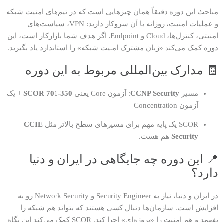
مباحث این دوره دقیقاً همان چیزهایی است که در تیم‌های امنیت شبکه
و عملیات امنیت، روزانه با آن سروکار دارید: VPN، سیاست‌های
امنیتی، کنترل‌ها، Cloud و Endpoint. اگر هدف شما بازارکار است، این
دوره کمک می‌کند «زبان مشترک امنیت شبکه» را استاندارد یاد بگیرید.
🧾 مدارک بین‌المللی مربوط به این دوره
مسیر
CCNP Security
: آزمون Core یعنی
350-701 SCOR
+ یک
آزمون Concentration
SCOR یک پایه مهم برای مسیرهای سطح بالاتر مثل
CCIE
Security
هم هست.
📍 این دوره چه جایگاهی در ایران و دنیا
دارد؟
در ایران و دنیا، نیاز به Security Engineer و Network Security رو به
افزایش است. سازمان‌ها دنبال کسی هستند که بتواند هم شبکه را
بفهمد و هم امنیت را «پروژه‌ای» اجرا کند. SCOR کمک می‌کند این نگاه