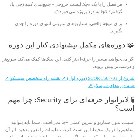
هر فصل را با یک «چک‌لیست خروجی» جمع‌بندی کنید (چی یاد
گرفتم؟ کجا به درد پروژه می‌خورد؟).
برای نتیجه واقعی، سناریوهای تمرینی انتهای دوره را جدی
بگیرید.
🧩 دوره‌های مکمل پیشنهادی کنار این دوره
اگر می‌خواهید مسیر را حرفه‌ای‌تر کنید، این لینک‌ها کمک می‌کند سریع‌تر
و درست‌تر پیش بروید:
شروع از SCOR 350-701 (دوره اول) ↗
نقشه راه متخصص سیسکو ↗
همه دوره‌های سیسکو ↗
🧪 لابراتوار حرفه‌ای برای Security: چرا مهم
است؟
امنیت، بدون سناریو و تمرین عملی «جا نمی‌افتد». شما باید بتوانید
مفاهیم را در یک محیط امن تست کنید، تنظیمات را تغییر بدهید، اثر آن
را ببینید و عیب‌یابی کنید. حتی اگر دوره تئوری باشد، داشتن لاب باعث