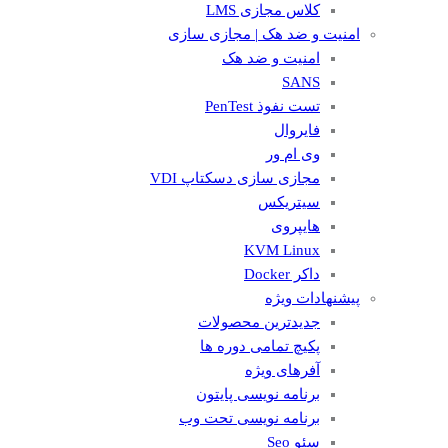
کلاس مجازی LMS
امنیت و ضد هک | مجازی سازی
امنیت و ضد هک
SANS
تست نفوذ PenTest
فایروال
وی ام ور
مجازی سازی دسکتاپ VDI
سیتریکس
هایپروی
KVM Linux
داکر Docker
پیشنهادات ویژه
جدیدترین محصولات
پکیچ تمامی دوره ها
آفرهای ویژه
برنامه نویسی پایتون
برنامه نویسی تحت وب
سئو Seo