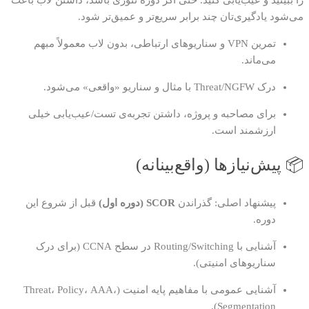
می‌شود یادگیری‌تان چند برابر سریع‌تر و عمیق‌تر شود.
تمرین VPN و سناریوهای ارتباطی، بدون لاب معمولاً مبهم
می‌ماند.
درک Threat/NGFW با مثال و سناریو «واقعی» می‌شود.
برای مصاحبه و پروژه، داشتن تجربه‌ی تست/عیب‌یابی خیلی
ارزشمند است.
📦 پیش‌نیازها (واقع‌بینانه)
پیشنهاد اصلی: گذراندن
SCOR (دوره اول)
قبل از شروع این
دوره.
آشنایی با Routing/Switching در سطح CCNA (برای درک
سناریوهای امنیتی).
آشنایی عمومی با مفاهیم پایه امنیت (Threat، Policy، AAA،
Segmentation).