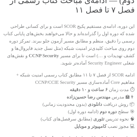
دوم) — ادامه‌ی مباحث کتاب رسمی از
فصل ۷ تا فصل ۱۱
این دوره، ادامه‌ی مستقیم پکیج SCOR است و برای کسانی طراحی
شده که دوره اول را گذرانده‌اند و حالا می‌خواهند بخش‌های پایانی کتاب
رسمی را دقیق، منظم و مطابق مسیر آزمون جلو ببرند. تمرکز دوره
دوم روی مباحث کلیدی‌تر امنیت شبکه (مثل نسل جدید فایروال‌ها و
کشف تهدیدات و …) است تا برای مسیر
CCNP Security
و نقش‌های
شغلی Security Engineer آماده‌تر شوید.
ادامه SCOR از فصل ۷ تا ۱۱
مطابق کتاب رسمی
امنیت شبکه +
مفاهیم Core
آماده‌سازی مسیر CCNP/CCIE Security
⏱ مدت زمان
۶ ساعت و ۱۰ دقیقه
👨‍🏫 مدرس
مهندس رضا حسین‌زاده
📦 روش دریافت
دانلودی
(بدون محدودیت زمانی)
🎯 سطح
دوره دوم
(ادامه دوره اول)
🧠 نحوه تدریس
تئوری
(مطابق سرفصل‌های کتاب)
💻 مجوز نصب
کامپیوتر و موبایل