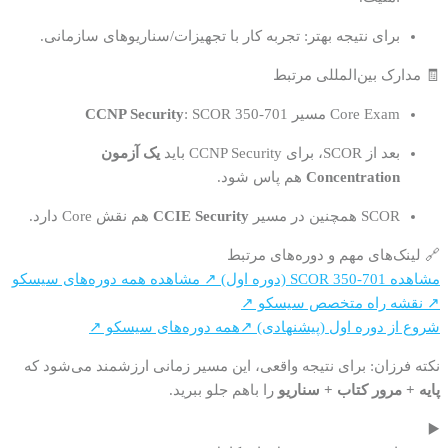
برای نتیجه بهتر: تجربه کار با تجهیزات/سناریوهای سازمانی.
🧾 مدارک بین‌المللی مرتبط
Core Exam مسیر
: SCOR 350-701
CCNP Security
بعد از SCOR، برای CCNP Security باید
یک آزمون
Concentration
هم پاس شود.
SCOR همچنین در مسیر
CCIE Security
هم نقش Core دارد.
🔗 لینک‌های مهم و دوره‌های مرتبط
مشاهده SCOR 350-701 (دوره اول) ↗
مشاهده همه دوره‌های سیسکو
↗
نقشه راه متخصص سیسکو ↗
شروع از دوره اول (پیشنهادی) ↗
همه دوره‌های سیسکو ↗
نکته فرزان: برای نتیجه واقعی، این مسیر زمانی ارزشمند می‌شود که
پایه + مرور کتاب + سناریو
را باهم جلو ببرید.
▶️