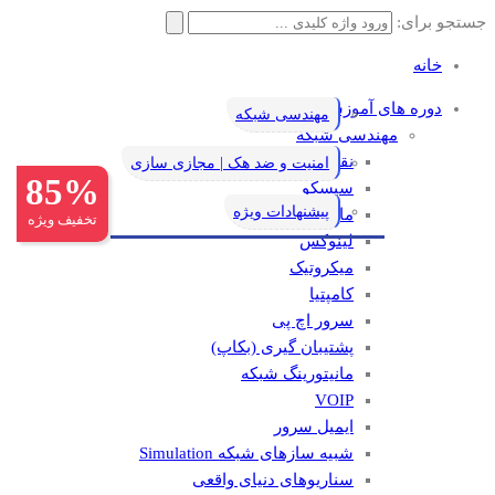
جستجو برای:
خانه
دوره های آموزشی
مهندسی شبکه
مهندسی شبکه
نقشه راه یادگیری شبکه
امنیت و ضد هک | مجازی سازی
85%
سیسکو
پیشنهادات ویژه
مایکروسافت
تخفیف ویژه
لینوکس
میکروتیک
کامپتیا
سرور اچ پی
پشتیبان گیری (بکاپ)
مانيتورينگ شبکه
VOIP
ایمیل سرور
شبیه سازهای شبکه Simulation
سناریوهای دنیای واقعی