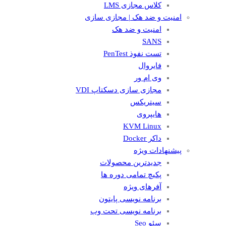
کلاس مجازی LMS
امنیت و ضد هک | مجازی سازی
امنیت و ضد هک
SANS
تست نفوذ PenTest
فایروال
وی ام ور
مجازی سازی دسکتاپ VDI
سیتریکس
هایپروی
KVM Linux
داکر Docker
پیشنهادات ویژه
جدیدترین محصولات
پکیچ تمامی دوره ها
آفرهای ویژه
برنامه نویسی پایتون
برنامه نویسی تحت وب
سئو Seo