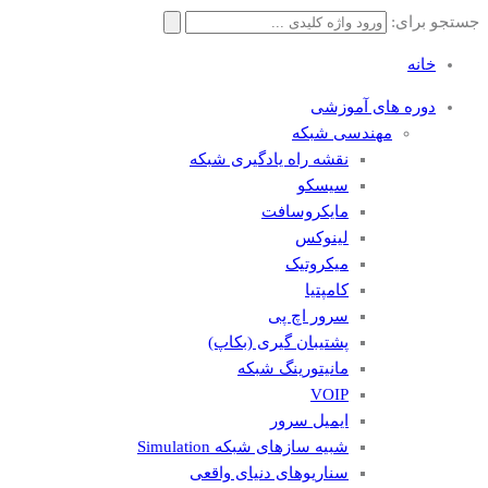
جستجو برای:
خانه
دوره های آموزشی
مهندسی شبکه
نقشه راه یادگیری شبکه
سیسکو
مایکروسافت
لینوکس
میکروتیک
کامپتیا
سرور اچ پی
پشتیبان گیری (بکاپ)
مانيتورينگ شبکه
VOIP
ایمیل سرور
شبیه سازهای شبکه Simulation
سناریوهای دنیای واقعی