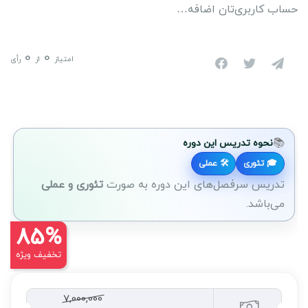
حساب کاربری‌تان اضافه…
0
0
امتیاز
از
رأی
📚
نحوه تدریس این دوره
🎓 تئوری
🛠 عملی
تدریس سرفصل‌های این دوره به صورت
تئوری و عملی
می‌باشد.
85%
تخفیف ویژه
7,000,000