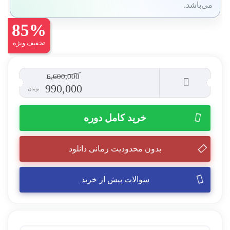
می‌باشد.
85%
تخفیف ویژه
6,600,000
قیمت
قیمت
990,000
تومان
اصلی
فعلی
خرید کامل دوره
6,600,000 تومان
990,000 
بدون محدودیت زمانی دانلود
بود.
است.
سوالات پیش از خرید