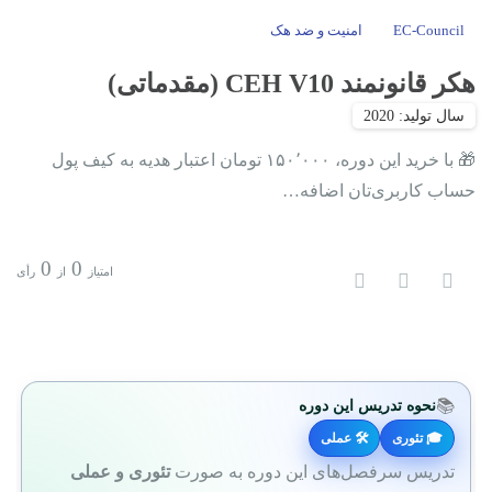
EC-Council
امنیت و ضد هک
هکر قانونمند CEH V10 (مقدماتی)
🎁 با خرید این دوره، ۱۵۰٬۰۰۰ تومان اعتبار هدیه به کیف پول
حساب کاربری‌تان اضافه…
0
0
امتیاز
از
رأی
📚
نحوه تدریس این دوره
🎓 تئوری
🛠 عملی
تدریس سرفصل‌های این دوره به صورت
تئوری و عملی