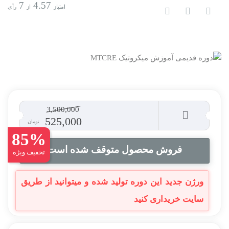
7
4.57
امتیاز
از
رأی
3,500,000
525,000
تومان
85%
فروش محصول متوقف شده است
تخفیف ویژه