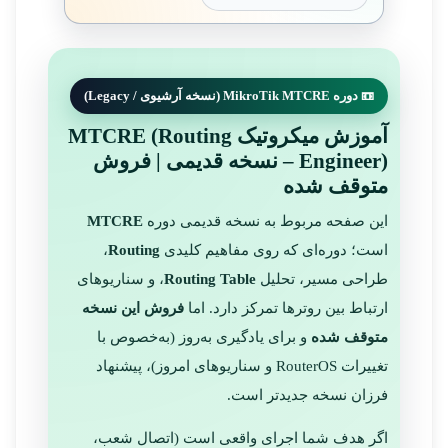
📼 دوره MikroTik MTCRE (نسخه آرشیوی / Legacy)
آموزش میکروتیک MTCRE (Routing
Engineer) – نسخه قدیمی | فروش
متوقف شده
این صفحه مربوط به نسخه قدیمی دوره
MTCRE
است؛ دوره‌ای که روی مفاهیم کلیدی
Routing
،
طراحی مسیر، تحلیل
Routing Table
، و سناریوهای
ارتباط بین روترها تمرکز دارد. اما
فروش این نسخه
متوقف شده
و برای یادگیری به‌روز (به‌خصوص با
تغییرات RouterOS و سناریوهای امروز)، پیشنهاد
فرزان نسخه جدیدتر است.
اگر هدف شما اجرای واقعی است (اتصال شعب،