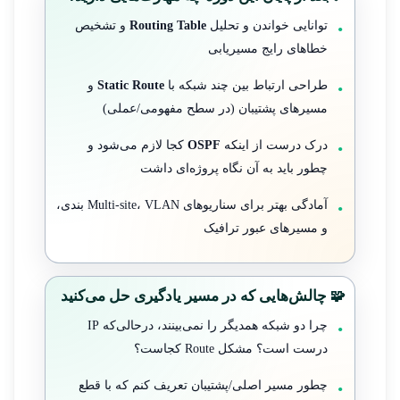
توانایی خواندن و تحلیل
Routing Table
و تشخیص
خطاهای رایج مسیریابی
طراحی ارتباط بین چند شبکه با
Static Route
و
مسیرهای پشتیبان (در سطح مفهومی/عملی)
درک درست از اینکه
OSPF
کجا لازم می‌شود و
چطور باید به آن نگاه پروژه‌ای داشت
آمادگی بهتر برای سناریوهای Multi-site، VLAN بندی،
و مسیرهای عبور ترافیک
🧩 چالش‌هایی که در مسیر یادگیری حل می‌کنید
چرا دو شبکه همدیگر را نمی‌بینند، درحالی‌که IP
درست است؟ مشکل Route کجاست؟
چطور مسیر اصلی/پشتیبان تعریف کنم که با قطع