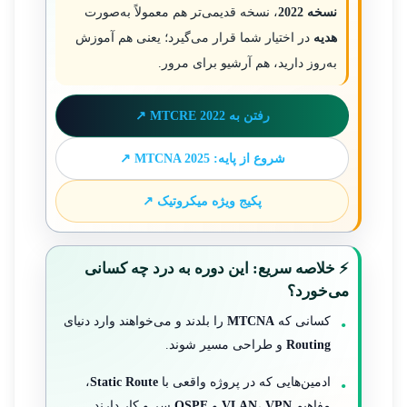
نسخه 2022
، نسخه قدیمی‌تر هم معمولاً به‌صورت
هدیه
در اختیار شما قرار می‌گیرد؛ یعنی هم آموزش
به‌روز دارید، هم آرشیو برای مرور.
رفتن به MTCRE 2022 ↗
شروع از پایه: MTCNA 2025 ↗
پکیج ویژه میکروتیک ↗
⚡ خلاصه سریع: این دوره به درد چه کسانی
می‌خورد؟
کسانی که
MTCNA
را بلدند و می‌خواهند وارد دنیای
Routing
و طراحی مسیر شوند.
ادمین‌هایی که در پروژه واقعی با
Static Route
،
مفاهیم
VPN
،
VLAN
و
OSPF
سر و کار دارند.