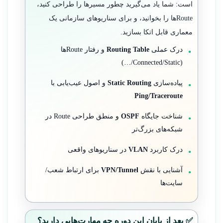
است: شما یاد می‌گیرید چطور مسیرها را طراحی کنید،
Routeها را بخوانید، و برای سناریوهای سازمانی یک
معماری قابل اتکا بسازید.
درک عملی
Routing Table
و رفتار Routeها
(Connected/Static/…)
پیاده‌سازی
Static Routing
و اصول عیب‌یابی با
Ping/Traceroute
شناخت جایگاه
OSPF
و منطق طراحی Route در
شبکه‌های بزرگ‌تر
درک کاربرد
VLAN
در سناریوهای واقعی
آشنایی با نقش
VPN/Tunnel
برای ارتباط شعب/
سایت‌ها
✅ بعد از پایان این دوره چه مهارت‌هایی دارید؟