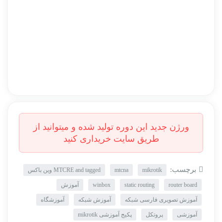
برچسب:
mikrotik
mtcna
MTCRE and tagged وین باکس
router board
static routing
winbox
آموزش
آموزش تصویری فارسی شبکه
آموزش شبکه
آموزشگاه
آموزشی
پروتکل
پکیج آموزشی mikrotik