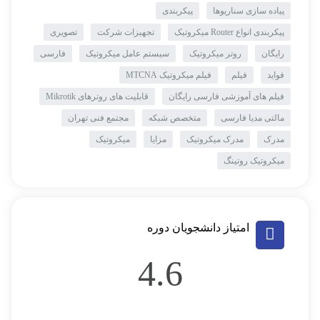
پیاده سازی سناریوها
پیکربندی
پیکربندی انواع Router میکروتیک
تجهیزات شرکت
تصویری
رایگان
روتر میکروتیک
سیستم عامل میکروتیک
فارسی
فواید
فیلم
فیلم میکروتیک MTCNA
فیلم های آموزشی فارسی رایگان
قابلیت های روترهای Mikrotik
مالتی مدیا فارسی
متخصص شبکه
مجتمع فنی تهران
مدرک
مدرک میکروتیک
مزایا
میکروتیک
میکروتیک روتینگ
امتیاز دانشجویان دوره
4.6