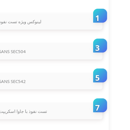
لینوکس ویژه تست نفوذ
SANS SEC504
SANS SEC542
تست نفوذ با جاوا اسکریپت