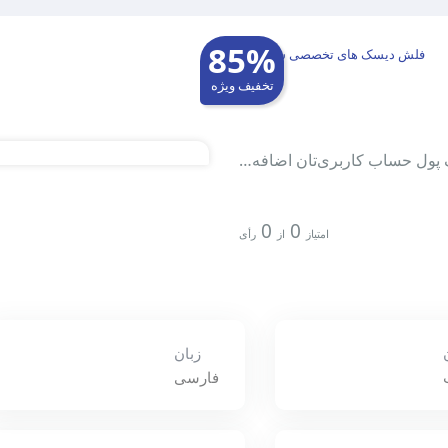
85%
فلش دیسک های تخصصی شبکه
تخفیف ویژه
0
0
امتیاز
از
رأی
زبان
فارسی