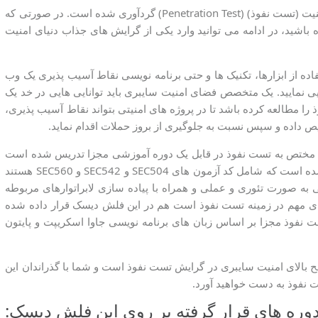
در این فلش دیسک دوره های آموزشی مرتبط با گرایش امنیت (تست نفوذ) (Penetration Test) گردآوری شده است. در صورتی که
باشید، در ادامه می توانید وارد یکی از گرایش های جذاب دنیای امنیت
ه از ابزارها، تکنیک ها و حتی برنامه نویسی نقاط آسیب پذیری یک وب
 نمایید. یک متخصص فضای امنیت سایبری باید توانایی هایی در خد یک
را مطالعه کرده باشد تا در پروژه های امنیتی بتواند نقاط آسیب پذیری،
ص داده و سپس نسبت به جلوگیری از بروز حملات اقدام نماید.
 مختص به تست نفوذ در قابل یک دوره آموزشی مجزا تدریس شده است
و سپس دوره های فوق تخصصی شرکت سنز قرار داده شده است که شامل کد آزمون های SEC504 و SEC542 و SEC560 هستند
ه صورت تئوری و عملی و همراه با پیاده سازی لابراتوارهای مربوطه
وره PWK که یکی از دوره های مهم در زمینه تست نفوذ است هم در این فلش دیسک قرار داده شده
 نفوذ مجزا بر اساس زبان های برنامه نویسی جاوا اسکریپت و پایتون
بالای امنیت سایبری در گرایش تست نفوذ است و شما با گذراندان این
 نفوذ به دست خواهید آورد.
وره های قرار گرفته بر روی این فلش دیسک: