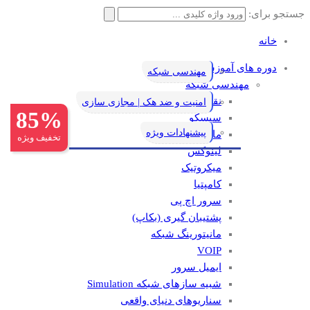
جستجو برای:
خانه
دوره های آموزشی
مهندسی شبکه
مهندسی شبکه
نقشه راه یادگیری شبکه
امنیت و ضد هک | مجازی سازی
85%
سیسکو
پیشنهادات ویژه
مایکروسافت
تخفیف ویژه
لینوکس
میکروتیک
کامپتیا
سرور اچ پی
پشتیبان گیری (بکاپ)
مانيتورينگ شبکه
VOIP
ایمیل سرور
شبیه سازهای شبکه Simulation
سناریوهای دنیای واقعی