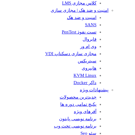
کلاس مجازی LMS
امنیت و ضد هک | مجازی سازی
امنیت و ضد هک
SANS
تست نفوذ PenTest
فایروال
وی ام ور
مجازی سازی دسکتاپ VDI
سیتریکس
هایپروی
KVM Linux
داکر Docker
پیشنهادات ویژه
جدیدترین محصولات
پکیچ تمامی دوره ها
آفرهای ویژه
برنامه نویسی پایتون
برنامه نویسی تحت وب
سئو Seo